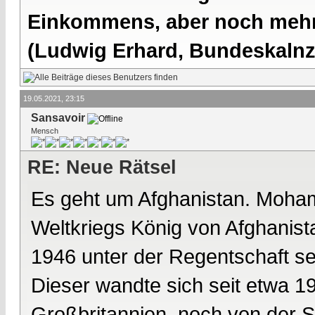
Einkommens, aber noch mehr 
(Ludwig Erhard, Bundeskalnzl
19.05.2021, 23:15
Sansavoir
Mensch
RE: Neue Rätsel
Es geht um Afghanistan. Moha
Weltkriegs König von Afghanista
1946 unter der Regentschaft 
Dieser wandte sich seit etwa 1
Großbritannien, noch von der S