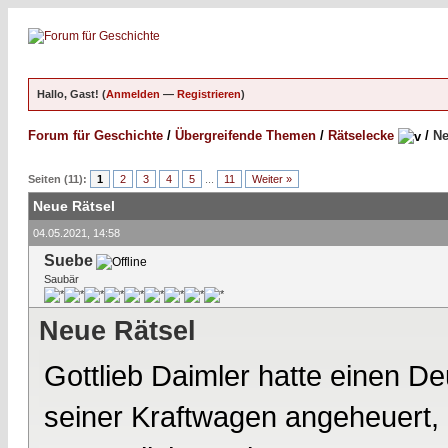
Hallo, Gast! (
Anmelden
—
Registrieren
)
Forum für Geschichte
/
Übergreifende Themen
/
Rätselecke
/
Ne
Seiten (11):
1
2
3
4
5
...
11
Weiter »
Neue Rätsel
04.05.2021, 14:58
Suebe
Saubär
Neue Rätsel
Gottlieb Daimler hatte einen D
seiner Kraftwagen angeheuert, 