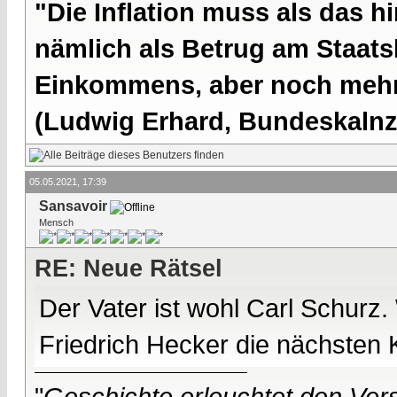
"Die Inflation muss als das hi
nämlich als Betrug am Staatsb
Einkommens, aber noch mehr 
(Ludwig Erhard, Bundeskalnzl
05.05.2021, 17:39
Sansavoir
Mensch
RE: Neue Rätsel
Der Vater ist wohl Carl Schurz
Friedrich Hecker die nächsten 
"
Geschichte erleuchtet den Vers