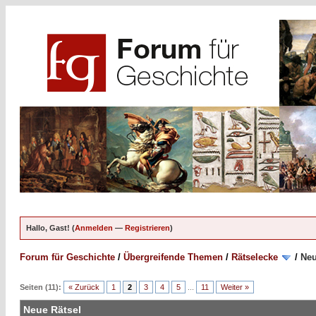
Hallo, Gast! (
Anmelden
—
Registrieren
)
Forum für Geschichte
/
Übergreifende Themen
/
Rätselecke
/
Neu
Seiten (11):
« Zurück
1
2
3
4
5
...
11
Weiter »
Neue Rätsel