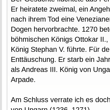
Er heiratete zweimal, ein Ang
nach ihrem Tod eine Venezianeri
Dogen hervorbrachte. 1270 bet
böhmischen Königs Ottokar II.
König Stephan V. führte. Für d
Enttäuschung. Er starb ein Jah
als Andreas III. König von Unga
Arpade.
Am Schluss verrate ich es doc
von Ungarn (1236–1271).