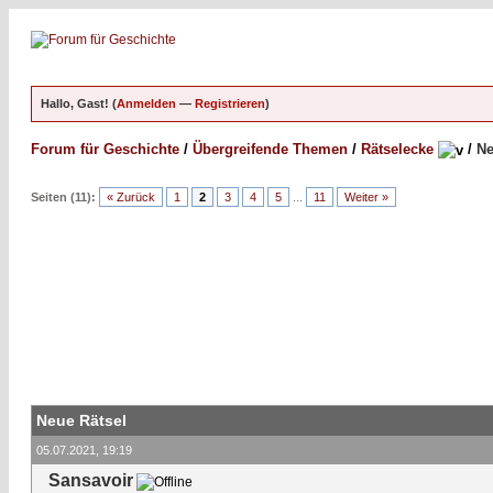
Hallo, Gast! (
Anmelden
—
Registrieren
)
Forum für Geschichte
/
Übergreifende Themen
/
Rätselecke
/
Ne
Seiten (11):
« Zurück
1
2
3
4
5
...
11
Weiter »
Neue Rätsel
05.07.2021, 19:19
Sansavoir