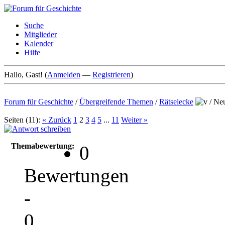
Suche
Mitglieder
Kalender
Hilfe
Hallo, Gast! (
Anmelden
—
Registrieren
)
Forum für Geschichte
/
Übergreifende Themen
/
Rätselecke
/
Neu
Seiten (11):
« Zurück
1
2
3
4
5
...
11
Weiter »
Themabewertung:
0
Bewertungen
-
0