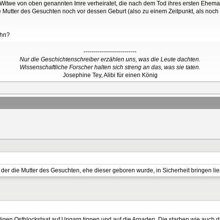
der Witwe von oben genannten Imre verheiratet, die nach dem Tod ihres ersten Ehema
 Mutter des Gesuchten noch vor dessen Geburt (also zu einem Zeitpunkt, als noch 
ohn?
---------------------------
Nur die Geschichtenschreiber erzählen uns, was die Leute dachten.
Wissenschaftliche Forscher halten sich streng an das, was sie taten.
Josephine Tey, Alibi für einen König
er die Mutter des Gesuchten, ehe dieser geboren wurde, in Sicherheit bringen ließ, F
en Ostblockstaat auf Ungarn tippen und auf die Arpaden. Die starben wie auch di