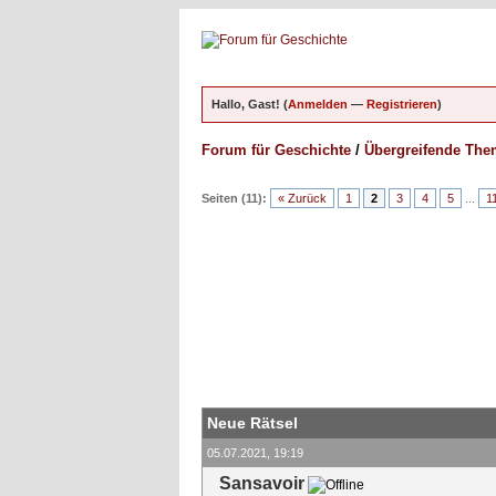
Hallo, Gast! (
Anmelden
—
Registrieren
)
Forum für Geschichte
/
Übergreifende Th
Seiten (11):
« Zurück
1
2
3
4
5
...
1
Neue Rätsel
05.07.2021, 19:19
Sansavoir