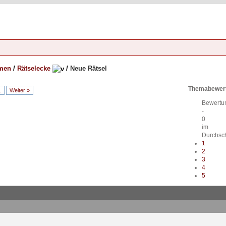
emen
/
Rätselecke
/
Neue Rätsel
Themabewer
1
Weiter »
Bewertu
-
0
im
Durchsch
1
2
3
4
5