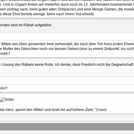
ie. Und in Ungarn finden wir immerhin auch noch im 13. Jahrhundert rivalisierende 
en (schlag nach, beim guten alten Grillparzer) und eine Menge Damen, die inzwi
ie diese Ehre bereits wenige Jahre nach ihrem Tod erhielt).
annten sind im Rätsel aufgeführt.
 der Witwe von oben genannten Imre verheiratet, die nach dem Tod ihres ersten Ehem
e Mutter des Gesuchten noch vor dessen Geburt (also zu einem Zeitpunkt, als noch 
lassen?
die Lösung des Rätsels keine Rolle. Ich denke, dass Friedrich nicht die Gegnerschaf
sohn?
as Herz, spornt den Willen und lenkt ihn auf höhere Ziele."
Cicero