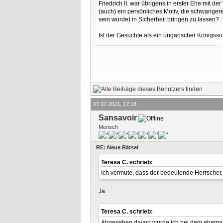
Friedrich II. war übrigens in erster Ehe mit 
(auch) ein persönliches Motiv, die schwangere
sein würde) in Sicherheit bringen zu lassen?
Ist der Gesuchte als ein ungarischer Königss
07.07.2021, 17:18
Sansavoir
Mensch
RE: Neue Rätsel
Teresa C. schrieb:
Ich vermute, dass der bedeutende Herrscher, d
Ja.
Teresa C. schrieb:
Abgesehen davon würde ich bei dem ehemalig