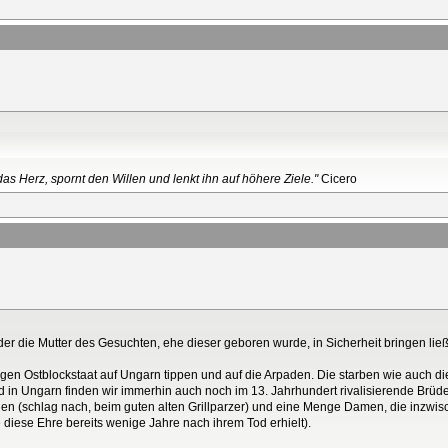
as Herz, spornt den Willen und lenkt ihn auf höhere Ziele."
Cicero
r die Mutter des Gesuchten, ehe dieser geboren wurde, in Sicherheit bringen ließ, Fr
n Ostblockstaat auf Ungarn tippen und auf die Arpaden. Die starben wie auch die
nd in Ungarn finden wir immerhin auch noch im 13. Jahrhundert rivalisierende Brüde
n (schlag nach, beim guten alten Grillparzer) und eine Menge Damen, die inzwis
e diese Ehre bereits wenige Jahre nach ihrem Tod erhielt).