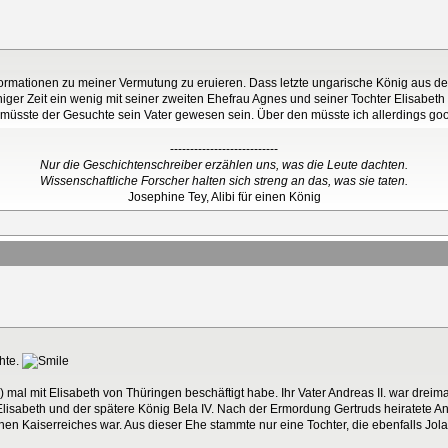
formationen zu meiner Vermutung zu eruieren. Dass letzte ungarische König aus der
niger Zeit ein wenig mit seiner zweiten Ehefrau Agnes und seiner Tochter Elisabeth
 müsste der Gesuchte sein Vater gewesen sein. Über den müsste ich allerdings go
---------------------------
Nur die Geschichtenschreiber erzählen uns, was die Leute dachten.
Wissenschaftliche Forscher halten sich streng an das, was sie taten.
Josephine Tey, Alibi für einen König
chte.
) mal mit Elisabeth von Thüringen beschäftigt habe. Ihr Vater Andreas II. war dreima
isabeth und der spätere König Bela IV. Nach der Ermordung Gertruds heiratete Andr
chen Kaiserreiches war. Aus dieser Ehe stammte nur eine Tochter, die ebenfalls Jo