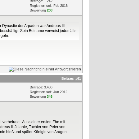
Beiträge: 1.242
Registriert seit: Feb 2016
Bewertung
208
 Dynastie der Arpaden war Andreas III.,
 beschäftigt. Sein Beiname verweist jedenfalls
ogeln.
Beitrag:
#61
Beiträge: 3.436
Registriert seit: Jun 2012
Bewertung
346
l verheiratet. Aus seiner ersten Ehe mit
eas II. Jolante, Tochter von Peter von
lante hieß und später Königin von Aragon