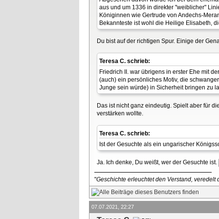
aus und um 1336 in direkter "weiblicher" Lin
Königinnen wie Gertrude von Andechs-Merani
Bekannteste ist wohl die Heilige Elisabeth, d
Du bist auf der richtigen Spur. Einige der Gen
Teresa C. schrieb:
Friedrich II. war übrigens in erster Ehe mit
(auch) ein persönliches Motiv, die schwanger
Junge sein würde) in Sicherheit bringen zu 
Das ist nicht ganz eindeutig. Spielt aber für 
verstärken wollte.
Teresa C. schrieb:
Ist der Gesuchte als ein ungarischer Königs
Ja. Ich denke, Du weißt, wer der Gesuchte ist.
"
Geschichte erleuchtet den Verstand, veredelt d
07.07.2021, 22:27