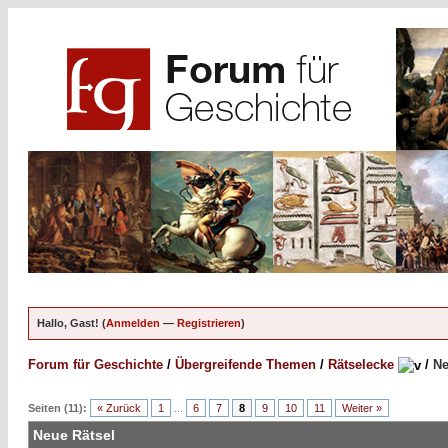
Hallo, Gast! (
Anmelden
—
Registrieren
)
Forum für Geschichte
/
Übergreifende Themen
/
Rätselecke
/
Ne
Seiten (11):
« Zurück
1
...
6
7
8
9
10
11
Weiter »
Neue Rätsel