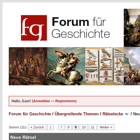
Hallo, Gast! (
Anmelden
—
Registrieren
)
Forum für Geschichte
/
Übergreifende Themen
/
Rätselecke
/
Neu
Seiten (11):
« Zurück
1
...
7
8
9
10
11
Weiter »
Neue Rätsel