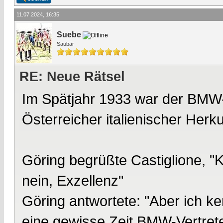
11.07.2024, 16:35
Suebe
Saubär
RE: Neue Rätsel
Im Spätjahr 1933 war der BMW-
Österreicher italienischer Herkun
Göring begrüßte Castiglione, "K
nein, Exzellenz"
Göring antwortete: "Aber ich ke
eine gewisse Zeit BMW-Vertrete