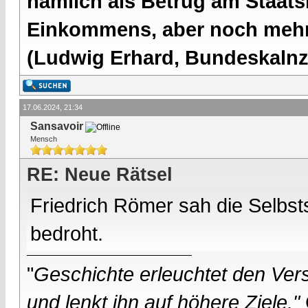
nämlich als Betrug am Staatsb
Einkommens, aber noch mehr 
(Ludwig Erhard, Bundeskalnzl
17.06.2024, 21:34
Sansavoir
Mensch
RE: Neue Rätsel
Friedrich Römer sah die Selbst
bedroht.
"
Geschichte erleuchtet den Vers
und lenkt ihn auf höhere Ziele."