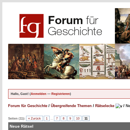
Hallo, Gast! (
Anmelden
—
Registrieren
)
Forum für Geschichte
/
Übergreifende Themen
/
Rätselecke
/
Ne
Seiten (11):
« Zurück
1
...
7
8
9
10
11
Neue Rätsel