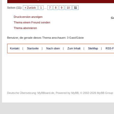
Seiten (11):
« Zurück
1
...
7
8
9
10
11
Druckversion anzeigen
Ge
Thema einem Freund senden
Thema abonnieren
Benutzer, die gerade dieses Thema anschauen: 3 Gast/Gäste
Kontakt
|
Startseite
|
Nach oben
|
Zum Inhalt
|
SiteMap
|
RSS-F
Deutsche Übersetzung:
MyBBoard.de
, Powered by
MyBB
, © 2002-2026
MyBB Group