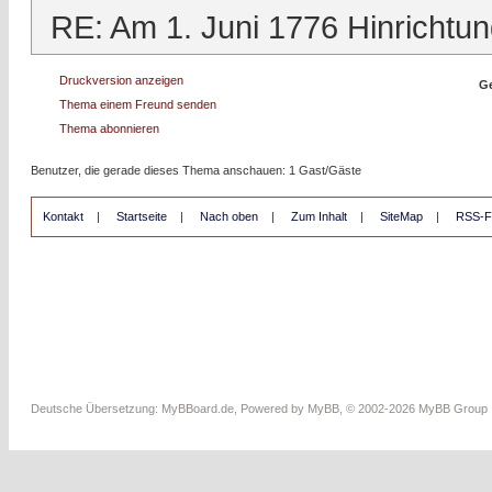
RE: Am 1. Juni 1776 Hinrichtun
Druckversion anzeigen
Ge
Thema einem Freund senden
Thema abonnieren
Benutzer, die gerade dieses Thema anschauen: 1 Gast/Gäste
Kontakt
|
Startseite
|
Nach oben
|
Zum Inhalt
|
SiteMap
|
RSS-F
Deutsche Übersetzung:
MyBBoard.de
, Powered by
MyBB
, © 2002-2026
MyBB Group