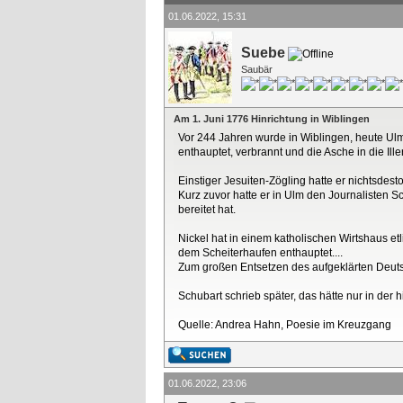
01.06.2022, 15:31
Suebe
Saubär
Am 1. Juni 1776 Hinrichtung in Wiblingen
Vor 244 Jahren wurde in Wiblingen, heute Ulm
enthauptet, verbrannt und die Asche in die Iller
Einstiger Jesuiten-Zögling hatte er nichtsdest
Kurz zuvor hatte er in Ulm den Journalisten S
bereitet hat.
Nickel hat in einem katholischen Wirtshaus etl
dem Scheiterhaufen enthauptet....
Zum großen Entsetzen des aufgeklärten Deut
Schubart schrieb später, das hätte nur in d
Quelle: Andrea Hahn, Poesie im Kreuzgang
01.06.2022, 23:06