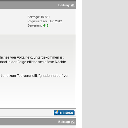
Beitrag:
#1
Beiträge: 10.851
Registriert seit: Jun 2012
Bewertung
445
liches von Voltair etc. untergekommen ist.
bart in der Folge etliche schlaflose Nächte
rt und zum Tod verurteilt, "gnadenhalber" vor
Beitrag:
#2