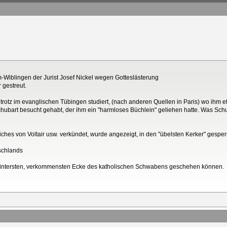
-Wiblingen der Jurist Josef Nickel wegen Gotteslästerung
 gestreut.
otrotz im evanglischen Tübingen studiert, (nach anderen Quellen in Paris) wo ihm et
chubart besucht gehabt, der ihm ein "harmloses Büchlein" geliehen hatte. Was Schu
iches von Voltair usw. verkündet, wurde angezeigt, in den "übelsten Kerker" gesper
schlands
er hintersten, verkommensten Ecke des katholischen Schwabens geschehen können.