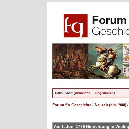
Hallo, Gast! (
Anmelden
—
Registrieren
)
Forum für Geschichte
/
Neuzeit (bis 1900)
en - 0 im Durchschnitt
Am 1. Juni 1776 Hinrichtung in Wibli