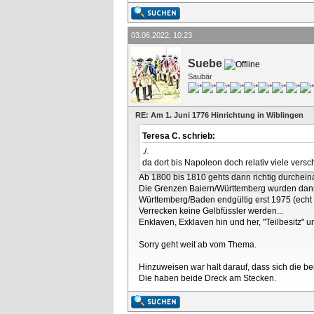
03.06.2022, 10:23
Suebe
Saubär
RE: Am 1. Juni 1776 Hinrichtung in Wiblingen
Teresa C. schrieb:
./.
da dort bis Napoleon doch relativ viele vers
Ab 1800 bis 1810 gehts dann richtig durchei
Die Grenzen Baiern/Württemberg wurden dann
Württemberg/Baden endgültig erst 1975 (ech
Verrecken keine Gelbfüssler werden...
Enklaven, Exklaven hin und her, "Teilbesitz" 
Sorry geht weit ab vom Thema.
Hinzuweisen war halt darauf, dass sich die be
Die haben beide Dreck am Stecken.