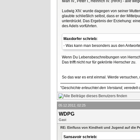
Iwan IV., Peter I., Heinrich IV. (HRR) - alle 
Ludwig XIV. wurde dagegen von seiner Mutter
glaubte schließlich selbst, dass er der Mitte
unterdrückt. Das Ergebnis der Erziehung: eine
des Adels vorführten.
Maxdorfer schrieb:
- Was kann man besonders aus den Antworten 
Wenn Du Lebensbeschreibungen von Herrschern 
Das trifft nicht nur für gekrönte Herrscher zu.
So das war es erst einmal. Werde versuchen, 
"
Geschichte erleuchtet den Verstand, veredelt d
05.12.2012, 02:25
WDPG
Gast
RE: Einfluss von Kindheit und Jugend auf die P
Sansavoir schrieb: