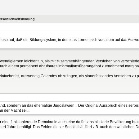
ersönlichkeitsbildung
hese auf, daß ein Bildungssystem, in dem das Lernen sich vor allem auf das Auswe
Auswendiglernen leichter tun, als mit zusammenhängenden Verstehen von verschied
durch einem permanent abrufbares Informationsüberangebot zuenehmend marginali
einfacher ist, auswendig Gelerntes abzufragen, als sinnerfassendes Verstehen zu p
and, sondern an das ehemalige Jugoslawien... Der Original Ausspruch eines serbis
 der Macht sei...
r eine funktionierende Demokratie auch eine dafür sensibilisierte Bevölkerung br
ndert Jahre benötigt. Das Fehlen dieser Sensibilität führt z.B. auch den westliche