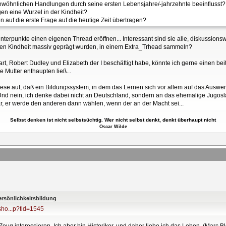
gewöhnlichen Handlungen durch seine ersten Lebensjahre/-jahrzehnte beeinfluss
n eine Wurzel in der Kindheit?
auf die erste Frage auf die heutige Zeit übertragen?
nterpunkte einen eigenen Thread eröffnen... Interessant sind sie alle, diskussionswür
rühen Kindheit massiv geprägt wurden, in einem Extra_Trhead sammeln?
t, Robert Dudley und Elizabeth der I beschäftigt habe, könnte ich gerne einen bei
e Mutter enthaupten ließ...
ese auf, daß ein Bildungssystem, in dem das Lernen sich vor allem auf das Auswen
t. Und nein, ich denke dabei nicht an Deutschland, sondern an das ehemalige Jugosl
r, er werde den anderen dann wählen, wenn der an der Macht sei...
Selbst denken ist nicht selbstsüchtig. Wer nicht selbst denkt, denkt überhaupt nicht
Oscar Wilde
ersönlichkeitsbildung
sho...p?tid=1545
 Zeug interessieren. Ich aber bin Historiker, und daher liebe ich das Leben. (Marc B