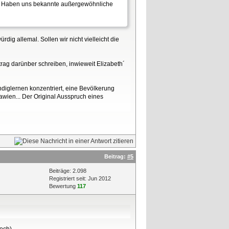
t? Haben uns bekannte außergewöhnliche
dig allemal. Sollen wir nicht vielleicht die
trag darünber schreiben, inwieweit Elizabeth´
diglernen konzentriert, eine Bevölkerung
awien... Der Original Ausspruch eines
Beitrag:
#5
Beiträge: 2.098
Registriert seit: Jun 2012
Bewertung
117
loch)