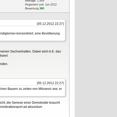
Beiträge: 1.959
Registriert seit: Jun 2012
Bewertung
360
(05.12.2012 22:27)
ndiglernen konzentriert, eine Bevölkerung
enenen Sachverhalten. Dabei wird m.E. das
siert.
rüfen.
(05.12.2012 22:27)
chen Bauern zu zeiten von Milosevic war, er
aucht; die Genese einer Demokratie braucht
n Demokratieexport ad absurdum.