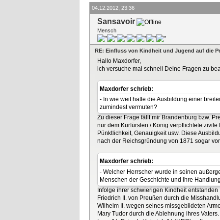
04.12.2012, 23:36
Sansavoir
Mensch
RE: Einfluss von Kindheit und Jugend auf die P
Hallo Maxdorfer,
ich versuche mal schnell Deine Fragen zu be
Maxdorfer schrieb:
- In wie weit hatte die Ausbildung einer bre
zumindest vermuten?
Zu dieser Frage fällt mir Brandenburg bzw. P
nur dem Kurfürsten / König verpflichtete zivi
Pünktlichkeit, Genauigkeit usw. Diese Ausbildu
nach der Reichsgründung von 1871 sogar von
Maxdorfer schrieb:
- Welcher Herrscher wurde in seinen außer
Menschen der Geschichte und ihre Handlunge
Infolge ihrer schwierigen Kindheit entstanden 
Friedrich II. von Preußen durch die Misshandl
Wilhelm II. wegen seines missgebildeten Arme
Mary Tudor durch die Ablehnung ihres Vaters.