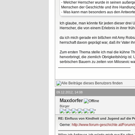
- Welcher Herrscher wurde in seinen außer
Menschen der Geschichte und ihre Handlunge
- Was kann man besonders aus den Antworten 
Ich glaube, man könnte für jeden dieser drei U
Herrscher, die von einem Erlebnis in ihrer f
da ich mich gerade ein bißchen mit Amy Robsar
herrschaft davon geprägt war, daß ihr Vater ihr
Zum ersten Thema stelle ich mal die kühne Th
hervorbringt, die ziemlich Obrigkeitshörig is
serbischen Bauern zu zeiten von Milosevic wa
09.12.2012, 14:08
Maxdorfer
Bürger
RE: Einfluss von Kindheit und Jugend auf die P
Gerne:
http://www.forum-geschichte.at/Forum/
Wäre ich Antiquar, ich würde mich nur für altes