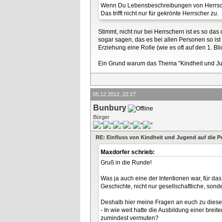
Wenn Du Lebensbeschreibungen von Herrschern 
Das trifft nicht nur für gekrönte Herrscher zu.
Stimmt, nicht nur bei Herrschern ist es so d
sogar sagen, das es bei allen Personen so ist
Erziehung eine Rolle (wie es oft auf den 1. B
Ein Grund warum das Thema "Kindheit und Jug
05.12.2012, 22:27
Bunbury
Bürger
RE: Einfluss von Kindheit und Jugend auf die P
Maxdorfer schrieb:
Gruß in die Runde!
Was ja auch eine der Intentionen war, für 
Geschichte, nicht nur gesellschaftliche, sonde
Deshalb hier meine Fragen an euch zu die
- In wie weit hatte die Ausbildung einer bre
zumindest vermuten?