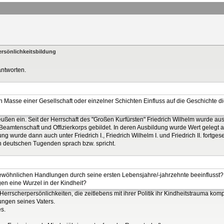
ersönlichkeitsbildung
antworten.
iten Masse einer Gesellschaft oder einzelner Schichten Einfluss auf die Geschicht
reußen ein. Seit der Herrschaft des "Großen Kurfürsten" Friedrich Wilhelm wurde a
le Beamtenschaft und Offizierkorps gebildet. In deren Ausbildung wurde Wert gelegt
ng wurde dann auch unter Friedrich I., Friedrich Wilhelm I. und Friedrich II. fortge
 deutschen Tugenden sprach bzw. spricht.
gewöhnlichen Handlungen durch seine ersten Lebensjahre/-jahrzehnte beeinfluss
n eine Wurzel in der Kindheit?
Herrscherpersönlichkeiten, die zeitlebens mit ihrer Politik ihr Kindheitstrauma kom
ungen seines Vaters.
s.