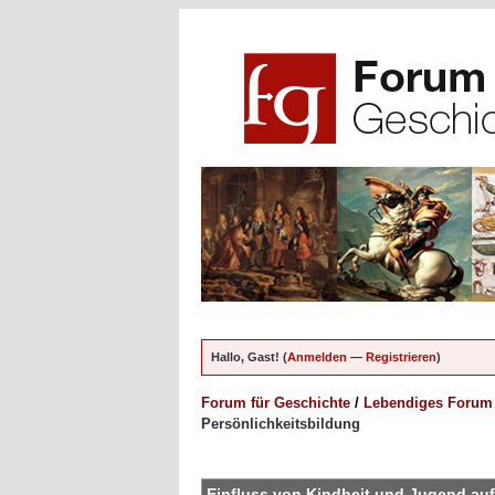
Hallo, Gast! (
Anmelden
—
Registrieren
)
Forum für Geschichte
/
Lebendiges Forum
Persönlichkeitsbildung
ungen - 5 im Durchschnitt
Einfluss von Kindheit und Jugend auf