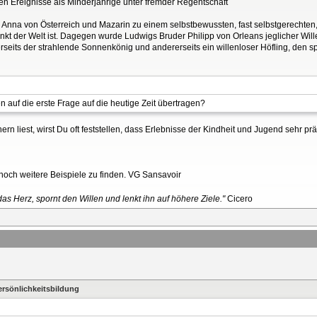
wegen Ereignisse als Minderjährige unter fremder Regentschaft
 Anna von Österreich und Mazarin zu einem selbstbewussten, fast selbstgerecht
lpunkt der Welt ist. Dagegen wurde Ludwigs Bruder Philipp von Orleans jeglicher Wi
rseits der strahlende Sonnenkönig und andererseits ein willenloser Höfling, den sp
auf die erste Frage auf die heutige Zeit übertragen?
liest, wirst Du oft feststellen, dass Erlebnisse der Kindheit und Jugend sehr prä
noch weitere Beispiele zu finden. VG Sansavoir
as Herz, spornt den Willen und lenkt ihn auf höhere Ziele."
Cicero
ersönlichkeitsbildung