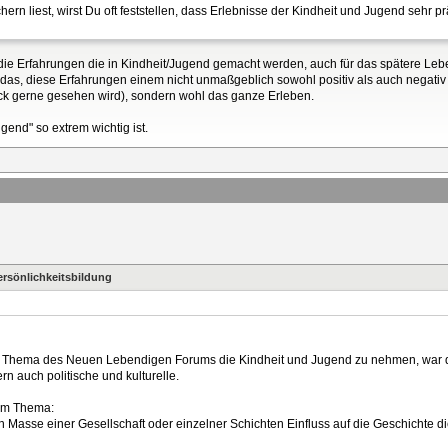
liest, wirst Du oft feststellen, dass Erlebnisse der Kindheit und Jugend sehr pr
as die Erfahrungen die in Kindheit/Jugend gemacht werden, auch für das spätere L
 das, diese Erfahrungen einem nicht unmaßgeblich sowohl positiv als auch negativ b
lick gerne gesehen wird), sondern wohl das ganze Erleben.
end" so extrem wichtig ist.
ersönlichkeitsbildung
das Thema des Neuen Lebendigen Forums die Kindheit und Jugend zu nehmen, war de
rn auch politische und kulturelle.
sem Thema:
iten Masse einer Gesellschaft oder einzelner Schichten Einfluss auf die Geschicht