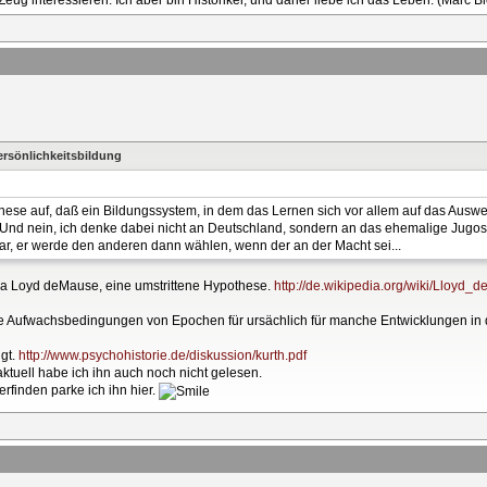
ersönlichkeitsbildung
hese auf, daß ein Bildungssystem, in dem das Lernen sich vor allem auf das Auswe
st. Und nein, ich denke dabei nicht an Deutschland, sondern an das ehemalige Jugos
ar, er werde den anderen dann wählen, wenn der an der Macht sei...
 la Loyd deMause, eine umstrittene Hypothese.
http://de.wikipedia.org/wiki/Lloyd_
die Aufwachsbedingungen von Epochen für ursächlich für manche Entwicklungen in 
igt.
http://www.psychohistorie.de/diskussion/kurth.pdf
aktuell habe ich ihn auch noch nicht gelesen.
finden parke ich ihn hier.