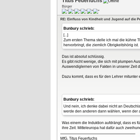
Titus Feuerfuchs
Bürger
RE: Einfluss von Kindheit und Jugend auf die P
Bunbury schrieb:
[...]
Zum ersten Thema stelle ich mal die kühne T
hervorbringt, die ziemlich Obrigkeitshörig ist.
Das ist absolut schlüssig.
Es gibt nicht wenige, die sich mit plumpen 
Auswendiglernen von Fakten in unserer Zeit 
Dazu kommt, dass es für den Lehrer mitunter 
Bunbury schrieb:
Und nein, ich denke dabei nicht an Deutschl
werde den anderen dann wählen, wenn der an
Was einem die Induktion aufdrängt, dass es fü
ihre Zeit. Mitteleuropa hat dafür auch zweihu
MfG, Titus Feuerfuchs