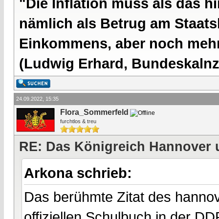
"Die Inflation muss als das hi
nämlich als Betrug am Staatsb
Einkommens, aber noch mehr 
(Ludwig Erhard, Bundeskalnzl
24.09.2022, 15:35
Flora_Sommerfeld
furchtlos & treu
RE: Das Königreich Hannover 
Arkona schrieb:
Das berühmte Zitat des hannov
offiziellen Schulbuch in der DD