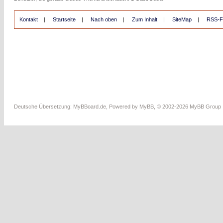
Kontakt
|
Startseite
|
Nach oben
|
Zum Inhalt
|
SiteMap
|
RSS-F
Deutsche Übersetzung:
MyBBoard.de
, Powered by
MyBB
, © 2002-2026
MyBB Group