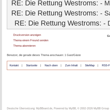
RE: Die Rettung Westroms:
-
M
RE: Die Rettung Westroms:
-
S
RE: Die Rettung Westroms:
-
Druckversion anzeigen
Ge
Thema einem Freund senden
Thema abonnieren
Benutzer, die gerade dieses Thema anschauen: 1 Gast/Gäste
Kontakt
|
Startseite
|
Nach oben
|
Zum Inhalt
|
SiteMap
|
RSS-F
Deutsche Übersetzung:
MyBBoard.de
, Powered by
MyBB
, © 2002-2026
MyBB Group