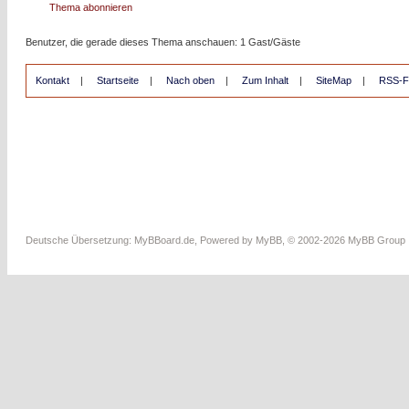
Thema abonnieren
Benutzer, die gerade dieses Thema anschauen: 1 Gast/Gäste
Kontakt
|
Startseite
|
Nach oben
|
Zum Inhalt
|
SiteMap
|
RSS-F
Deutsche Übersetzung:
MyBBoard.de
, Powered by
MyBB
, © 2002-2026
MyBB Group