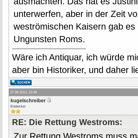
ausmachten. Das hat es Justini
unterwerfen, aber in der Zeit v
weströmischen Kaisern gab es e
Ungunsten Roms.
Wäre ich Antiquar, ich würde mic
aber bin Historiker, und daher l
27.08.2013, 23:45
kugelschreiber
Entdecker
RE: Die Rettung Westroms:
Zur Rettung Westroms muss man