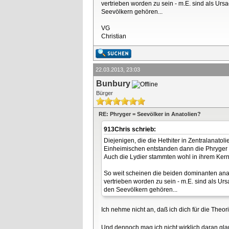
vertrieben worden zu sein - m.E. sind als Urs
Seevölkern gehören...
VG
Christian
22.03.2013, 23:03
Bunbury
Bürger
RE: Phryger = Seevölker in Anatolien?
913Chris schrieb:
Diejenigen, die die Hethiter in Zentralanato
Einheimischen entstanden dann die Phryger b
Auch die Lydier stammten wohl in ihrem Ker
So weit scheinen die beiden dominanten anat
vertrieben worden zu sein - m.E. sind als Ur
den Seevölkern gehören...
Ich nehme nicht an, daß ich dich für die Theo
Und dennoch mag ich nicht wirklich daran glau