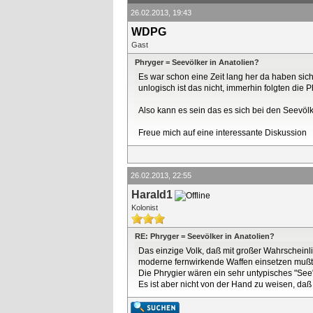
26.02.2013, 19:43
WDPG
Gast
Phryger = Seevölker in Anatolien?
Es war schon eine Zeit lang her da haben sich
unlogisch ist das nicht, immerhin folgten die P
Also kann es sein das es sich bei den Seevöl
Freue mich auf eine interessante Diskussion
26.02.2013, 22:55
Harald1
Kolonist
RE: Phryger = Seevölker in Anatolien?
Das einzige Volk, daß mit großer Wahrscheinli
moderne fernwirkende Waffen einsetzen mußte
Die Phrygier wären ein sehr untypisches "See"
Es ist aber nicht von der Hand zu weisen, da