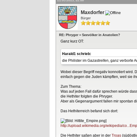
21.03.2013, 22:08
Maxdorfer
Bürger
RE: Phryger = Seevölker in Anatolien?
Ganz kurz OT:
Harald1 schrieb:
die Philister im Gazastreifen, ganz verborte A
Wobei dieser Begriff negativ konnotiert wird. 
einfach gegen die Juden kämpften, weil sie i
Zum Thema:
Was auf jeden Fall dafür sprechen würde dass d
die Hethiter folgten die Phryger.
Aber als Gegenargument fallen mir spontan d
Das Hethiterreich befand sich dort:
http://upload.wikimedia.org/wikipedia/co...Em
Die Hethiter saßen aber in der
Troas
(südöstli