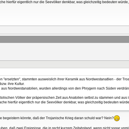
ache hierfür eigentlich nur die Seevölker denkbar, was gleichzeitig bedeuten wür
lien "ersetzten", stammten ausweislich ihrer Keramik aus Nordwestanatlien - der Tr
zw. ihre Kultur.
n aus Nordwestanatolien, wurden allerdings von den Phrygern nach Süden verdrän
olischen Völker der präpersischen Zeit aus Anatolien selbst zu stammen und aus
sache hierfür eigentlich nur die Seevölker denkbar, was gleichzeitig bedeuten wür
rie begeistern könnte, daß der Trojanische Krieg daran schuld war? Nein?
ben, daß zwei Ereignisse, die in recht kurzem Zeitabstand, wenn nicht sogar unmi