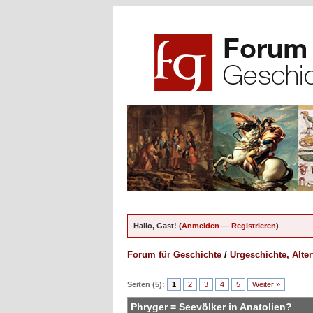
Hallo, Gast! (
Anmelden
—
Registrieren
)
Forum für Geschichte
/
Urgeschichte, Alte
en - 5 im Durchschnitt
Seiten (5):
1
2
3
4
5
Weiter »
Phryger = Seevölker in Anatolien?