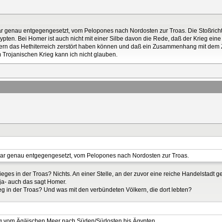
ar genau entgegengesetzt, vom Pelopones nach Nordosten zur Troas. Die Stoßric
ten. Bei Homer ist auch nicht mit einer Silbe davon die Rede, daß der Krieg ei
ydiern das Hethiterreich zerstört haben können und daß ein Zusammenhang mit dem
rojanischen Krieg kann ich nicht glauben.
war genau entgegengesetzt, vom Pelopones nach Nordosten zur Troas.
ges in der Troas? Nichts. An einer Stelle, an der zuvor eine reiche Handelstadt g
roja- auch das sagt Homer.
g in der Troas? Und was mit den verbündeten Völkern, die dort lebten?
ng vom Ägäischen Meer nach Süden/Südosten bis Ägypten.