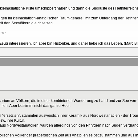
e kleinasiatische Kiste umschippert haben und dann die Südküste des Hethiterreich
ngen im kleinasiatisch-anatolischen Raum generell mit zum Untergang der Hethite
it den Seevölkern gleichsetzen.
mir.
 Zeug interessieren. Ich aber bin Historiker, und daher liebe ich das Leben. (Marc B
rium an Völkern, die in einer kombinierten Wanderung zu Land und zur See verrü
llten. Aber bestimmt nicht das ganze Heer.
ien "ersetzten", stammten ausweislich ihrer Keramik aus Nordwestanatlien - der Tro
w. ihre Kultur.
 aus Nordwestanatolien, wurden allerdings von den Phrygern nach Süden verdräng
olischen Völker der präpersischen Zeit aus Anatolien selbst zu stammen und aus 