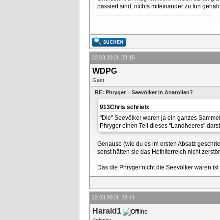
passiert sind, nichts miteinander zu tun geha
22.03.2013, 23:15
WDPG
Gast
RE: Phryger = Seevölker in Anatolien?
913Chris schrieb:
"Die" Seevölker waren ja ein ganzes Sammels
Phryger einen Teil dieses "Landheeres" darst
Genauso (wie du es im ersten Absatz geschrieb
sonst hätten sie das Hethiterreich nicht zers
Das die Phryger nicht die Seevölker waren ist m
22.03.2013, 23:41
Harald1