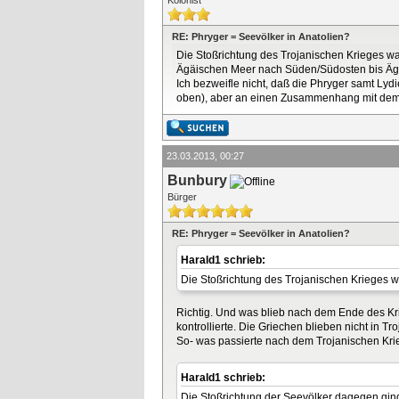
Kolonist
RE: Phryger = Seevölker in Anatolien?
Die Stoßrichtung des Trojanischen Krieges w
Ägäischen Meer nach Süden/Südosten bis Ägyp
Ich bezweifle nicht, daß die Phryger samt L
oben), aber an einen Zusammenhang mit dem T
23.03.2013, 00:27
Bunbury
Bürger
RE: Phryger = Seevölker in Anatolien?
Harald1 schrieb:
Die Stoßrichtung des Trojanischen Krieges 
Richtig. Und was blieb nach dem Ende des Krie
kontrollierte. Die Griechen blieben nicht in T
So- was passierte nach dem Trojanischen Krie
Harald1 schrieb:
Die Stoßrichtung der Seevölker dagegen gi