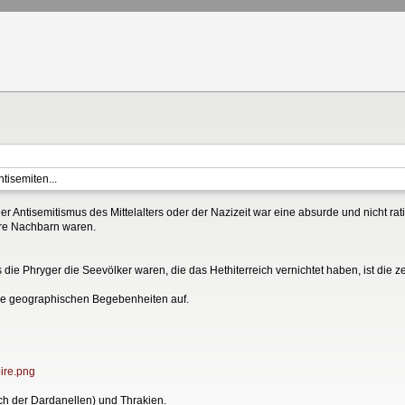
ntisemiten...
Der Antisemitismus des Mittelalters oder der Nazizeit war eine absurde und nicht ra
hre Nachbarn waren.
ie Phryger die Seevölker waren, die das Hethiterreich vernichtet haben, ist die ze
ie geographischen Begebenheiten auf.
pire.png
ch der Dardanellen) und Thrakien.