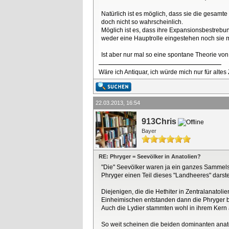
Natürlich ist es möglich, dass sie die gesamt
doch nicht so wahrscheinlich.
Möglich ist es, dass ihre Expansionsbestrebu
weder eine Hauptrolle eingestehen noch sie m
Ist aber nur mal so eine spontane Theorie von 
Wäre ich Antiquar, ich würde mich nur für altes
22.03.2013, 16:54
913Chris
Bayer
RE: Phryger = Seevölker in Anatolien?
"Die" Seevölker waren ja ein ganzes Sammelsu
Phryger einen Teil dieses "Landheeres" darste
Diejenigen, die die Hethiter in Zentralanatol
Einheimischen entstanden dann die Phryger bz
Auch die Lydier stammten wohl in ihrem Kern
So weit scheinen die beiden dominanten anat