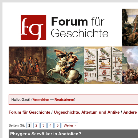
Hallo, Gast! (
Anmelden
—
Registrieren
)
Forum für Geschichte
/
Urgeschichte, Altertum und Antike
/
Andere 
Seiten (5):
1
2
3
4
5
Weiter »
Phryger = Seevölker in Anatolien?