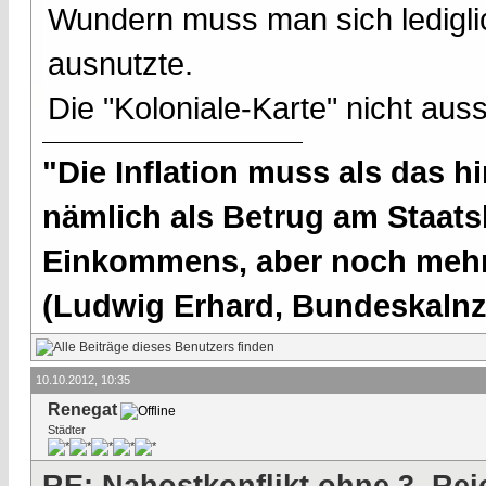
Wundern muss man sich lediglich
ausnutzte.
Die "Koloniale-Karte" nicht auss
"Die Inflation muss als das hi
nämlich als Betrug am Staatsb
Einkommens, aber noch mehr 
(Ludwig Erhard, Bundeskalnzl
10.10.2012, 10:35
Renegat
Städter
RE: Nahostkonflikt ohne 3. Re