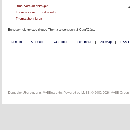
Druckversion anzeigen
Ge
Thema einem Freund senden
Thema abonnieren
Benutzer, die gerade dieses Thema anschauen: 2 Gast/Gäste
Kontakt
|
Startseite
|
Nach oben
|
Zum Inhalt
|
SiteMap
|
RSS-F
Deutsche Übersetzung:
MyBBoard.de
, Powered by
MyBB
, © 2002-2026
MyBB Group