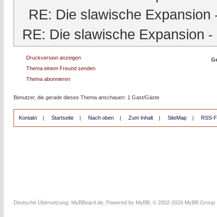
RE: Die slawische Expansion
RE: Die slawische Expansion
-
Druckversion anzeigen
Ge
Thema einem Freund senden
Thema abonnieren
Benutzer, die gerade dieses Thema anschauen: 1 Gast/Gäste
Kontakt
|
Startseite
|
Nach oben
|
Zum Inhalt
|
SiteMap
|
RSS-F
Deutsche Übersetzung:
MyBBoard.de
, Powered by
MyBB
, © 2002-2026
MyBB Group