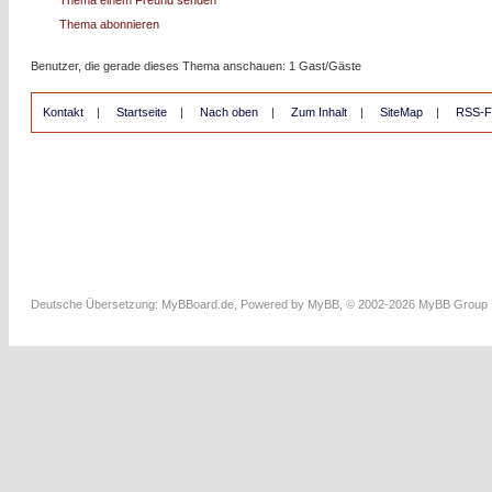
Thema einem Freund senden
Thema abonnieren
Benutzer, die gerade dieses Thema anschauen: 1 Gast/Gäste
Kontakt
|
Startseite
|
Nach oben
|
Zum Inhalt
|
SiteMap
|
RSS-F
Deutsche Übersetzung:
MyBBoard.de
, Powered by
MyBB
, © 2002-2026
MyBB Group