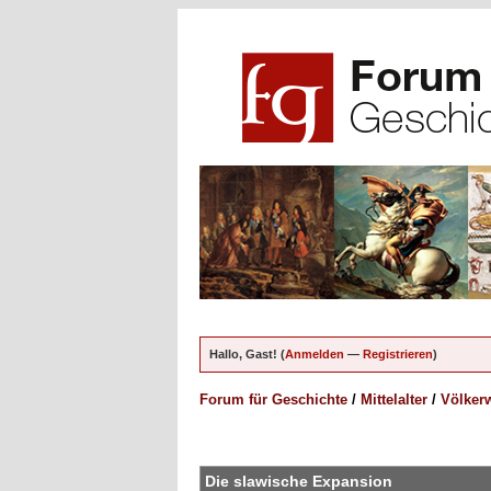
Hallo, Gast! (
Anmelden
—
Registrieren
)
Forum für Geschichte
/
Mittelalter
/
Völkerw
en - 3 im Durchschnitt
Die slawische Expansion