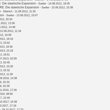
: Die slawische Expansion
-
Suebe
- 14.08.2012, 18:35
RE: Die slawische Expansion
-
Suebe
- 15.08.2012, 15:38
n
-
Dietrich
- 11.08.2012, 11:30
ion
-
Suebe
- 13.08.2012, 15:07
012, 20:34
.2012, 13:36
8.2012, 14:48
 12.08.2012, 11:34
012, 16:09
2012, 18:18
3, 23:02
013, 18:36
2013, 22:18
3, 18:51
07.2013, 02:09
3, 02:45
2013, 10:30
3, 03:32
2013, 11:30
09.2016, 14:38
6, 02:32
6, 02:39
11.2016, 17:26
2016, 08:56
7, 22:49
10.2017, 16:38
0.2017, 17:18
- 29.10.2017, 17:33