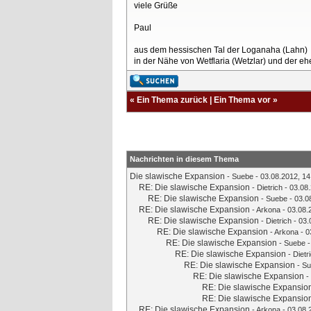
viele Grüße
Paul
aus dem hessischen Tal der Loganaha (Lahn)
in der Nähe von Wetflaria (Wetzlar) und der 
«
Ein Thema zurück
|
Ein Thema vor
»
Nachrichten in diesem Thema
Die slawische Expansion
-
Suebe
- 03.08.2012, 14
RE: Die slawische Expansion
-
Dietrich
- 03.08.
RE: Die slawische Expansion
-
Suebe
- 03.0
RE: Die slawische Expansion
-
Arkona
- 03.08.
RE: Die slawische Expansion
-
Dietrich
- 03.
RE: Die slawische Expansion
-
Arkona
- 0
RE: Die slawische Expansion
-
Suebe
-
RE: Die slawische Expansion
-
Dietr
RE: Die slawische Expansion
-
Su
RE: Die slawische Expansion
-
RE: Die slawische Expansio
RE: Die slawische Expansio
RE: Die slawische Expansion
-
Arkona
- 03.08.