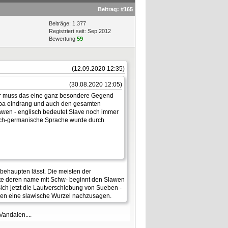
Beitrag:
#165
Beiträge: 1.377
Registriert seit: Sep 2012
Bewertung
59
(12.09.2020 12:35)
(30.08.2020 12:05)
bar muss das eine ganz besondere Gegend
ropa eindrang und auch den gesamten
lawen - englisch bedeutet Slave noch immer
tisch-germanische Sprache wurde durch
behaupten lässt. Die meisten der
dte deren name mit Schw- beginnt den Slawen
ch jetzt die Lautverschiebung von Sueben -
amen eine slawische Wurzel nachzusagen.
andalen....