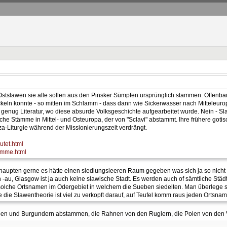
stslawen sie alle sollen aus den Pinsker Sümpfen ursprünglich stammen. Offen
ickeln konnte - so mitten im Schlamm - dass dann wie Sickerwasser nach Mitteleu
n genug Literatur, wo diese absurde Volksgeschichte aufgearbeitet wurde. Nein - S
sche Stämme in Mittel- und Osteuropa, der von "Sclavi" abstammt. Ihre frühere go
a-Liturgie während der Missionierungszeit verdrängt.
utet.html
aemme.html
ehaupten gerne es hätte einen siedlungsleeren Raum gegeben was sich ja so nicht 
-au, Glasgow ist ja auch keine slawische Stadt. Es werden auch of sämtliche Stä
olche Ortsnamen im Odergebiet in welchem die Sueben siedelten. Man überlege si
 die Slawentheorie ist viel zu verkopft darauf, auf Teufel komm raus jeden Ortsn
ben und Burgundern abstammen, die Rahnen von den Rugiern, die Polen von den V