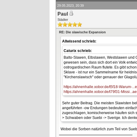
29.05.2023, 20:39
Paul
Städter
RE: Die slawische Expansion
Allwissend schrieb:
Caturix schrieb:
Balto-Slawen, Elbslawen, Westslawen und O
gewesen sein, dass sich dort ein Volk entw
ostrogardischen Raum flutete. Es gibt scho
Sklave - ist nur ein Sammelname für heidni
"Kirchenslawisch" oder genauer der Glagoliz
https://ahnenhalle.xobor.de/t5f18-Warum-...e
https://ahnenhalle.xobor.de/t79f31-Missi...
Sehr guter Beitrag. Die meisten Slawisten b
angeführten -ow Endungen bedeuten einfach 
zugeschlagen, komischerweise häufen sich s
> Schwaben oder Suebi -> Sverige. Ich denke
Wobei die Sorben natürlich zum Teil von Sue