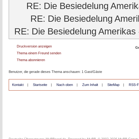
RE: Die Besiedelung Ameri
RE: Die Besiedelung Ameri
RE: Die Besiedelung Amerikas
Druckversion anzeigen
Ge
Thema einem Freund senden
Thema abonnieren
Benutzer, die gerade dieses Thema anschauen: 1 Gast/Gäste
Kontakt
|
Startseite
|
Nach oben
|
Zum Inhalt
|
SiteMap
|
RSS-F
Deutsche Übersetzung:
MyBBoard.de
, Powered by
MyBB
, © 2002-2026
MyBB Group