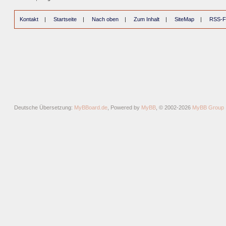
Kontakt
|
Startseite
|
Nach oben
|
Zum Inhalt
|
SiteMap
|
RSS-F
Deutsche Übersetzung:
MyBBoard.de
, Powered by
MyBB
, © 2002-2026
MyBB Group