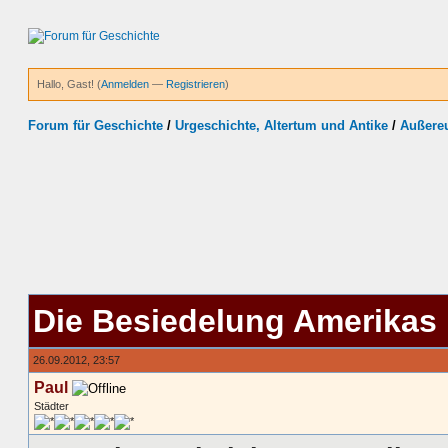
Hallo, Gast! (
Anmelden
—
Registrieren
)
Forum für Geschichte
/
Urgeschichte, Altertum und Antike
/
Außereu
Die Besiedelung Amerikas
26.09.2012, 23:57
Paul
Städter