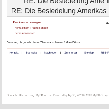
RE: Die Besiedelung Ameri
RE: Die Besiedelung Amerikas
Druckversion anzeigen
Ge
Thema einem Freund senden
Thema abonnieren
Benutzer, die gerade dieses Thema anschauen: 1 Gast/Gäste
Kontakt
|
Startseite
|
Nach oben
|
Zum Inhalt
|
SiteMap
|
RSS-F
Deutsche Übersetzung:
MyBBoard.de
, Powered by
MyBB
, © 2002-2026
MyBB Group