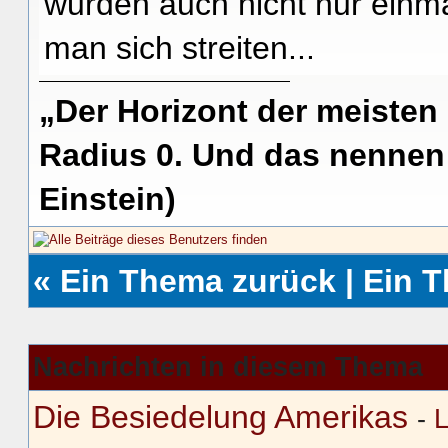
wurden auch nicht nur einma
man sich streiten...
„Der Horizont der meisten
Radius 0. Und das nennen 
Einstein)
«
Ein Thema zurück
|
Ein 
Nachrichten in diesem Thema
Die Besiedelung Amerikas
-
L