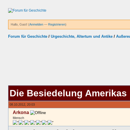
Hallo, Gast! (
Anmelden
—
Registrieren
)
Forum für Geschichte
/
Urgeschichte, Altertum und Antike
/
Außereu
Die Besiedelung Amerikas
08.10.2012, 20:03
Arkona
Mensch