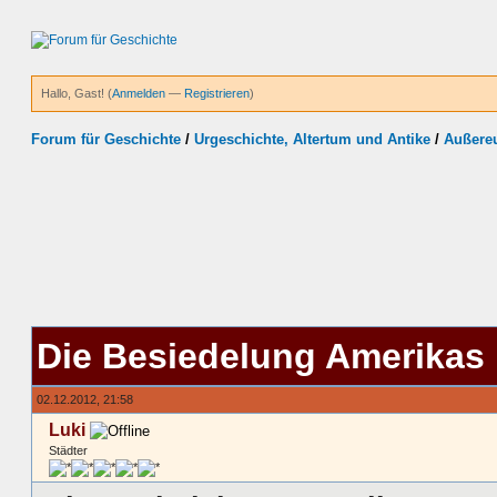
Hallo, Gast! (
Anmelden
—
Registrieren
)
Forum für Geschichte
/
Urgeschichte, Altertum und Antike
/
Außereu
Die Besiedelung Amerikas
02.12.2012, 21:58
Luki
Städter