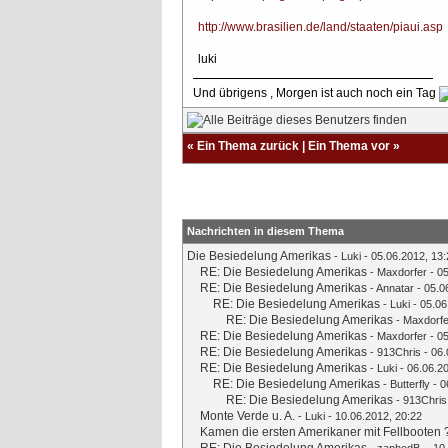
http://www.brasilien.de/land/staaten/piaui.asp
luki
Und übrigens , Morgen ist auch noch ein Tag
«
Ein Thema zurück
|
Ein Thema vor
»
Nachrichten in diesem Thema
Die Besiedelung Amerikas
-
Luki
- 05.06.2012, 13:
RE: Die Besiedelung Amerikas
-
Maxdorfer
- 05
RE: Die Besiedelung Amerikas
-
Annatar
- 05.0
RE: Die Besiedelung Amerikas
-
Luki
- 05.06
RE: Die Besiedelung Amerikas
-
Maxdorfe
RE: Die Besiedelung Amerikas
-
Maxdorfer
- 05
RE: Die Besiedelung Amerikas
-
913Chris
- 06.
RE: Die Besiedelung Amerikas
-
Luki
- 06.06.2
RE: Die Besiedelung Amerikas
-
Butterfly
- 0
RE: Die Besiedelung Amerikas
-
913Chris
Monte Verde u. A.
-
Luki
- 10.06.2012, 20:22
Kamen die ersten Amerikaner mit Fellbooten 