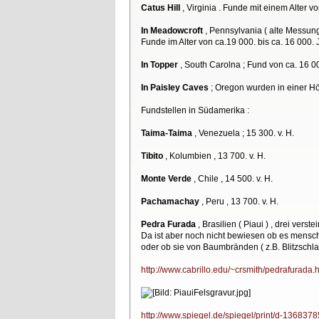
Catus Hill
, Virginia . Funde mit einem Alter v
In Meadowcroft
, Pennsylvania ( alte Messun
Funde im Alter von ca.19 000. bis ca. 16 000. 
In Topper
, South Carolna ; Fund von ca. 16 00
In Paisley Caves
; Oregon wurden in einer Höh
Fundstellen in Südamerika :
Taima-Taima
, Venezuela ; 15 300. v. H.
Tibito
, Kolumbien , 13 700. v. H.
Monte Verde
, Chile , 14 500. v. H.
Pachamachay
, Peru , 13 700. v. H.
Pedra Furada
, Brasilien ( Piaui ) , drei vers
Da ist aber noch nicht bewiesen ob es menschl
oder ob sie von Baumbränden ( z.B. Blitzschla
http://www.cabrillo.edu/~crsmith/pedrafurada.
http://www.spiegel.de/spiegel/print/d-1368378