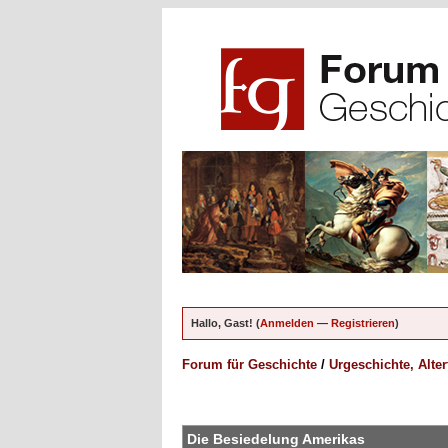
Hallo, Gast! (
Anmelden
—
Registrieren
)
Forum für Geschichte
/
Urgeschichte, Alte
en - 5 im Durchschnitt
Die Besiedelung Amerikas