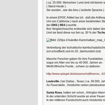
( ca. 25 000. Menschen ) und sind mit keine
( Stand Heute ) .
Sie wurden , wie die Ainu ( isolierte Sprache
In einem EPOC Artikel las ich , daß die Anthr
Uni von California ) nach einer bestimmten St
der
DNS ( 9RA )
suchte .
Ihre Vergleichssuche erstreckte sich dabei übe
Und sie fand diese nur bei ca. 30 % der
Tsch
Verbreitung der tschuktscho-kamtschadalisch
(rot schraffiert) und im 20. Jahrhundert (rot)
Manche Forscher gaben für ihre Fundstellen , 
sogar ein Alter von bis zu 40 000. Jahren an .
Meißt lithische Funde , schwer zu datieren .
http://www.spiegel.de/wissenschaft/mensc...62
Louisville
( bei Dallas , Texas ) ca. 38 000. Jah
An Feuerstelle , Holzkohle neben pleistozäne
Santa Rosa
, hatten wir schon , Arlington Mann 
In der untersten Schicht wurde an einer Feuers
In der mittleren Fundschicht auch Holzkohle m