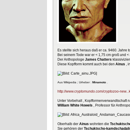
Es stellte sich heraus daß er ca. 9460. Jahre t
Bei seinem Tode war er < 1,75 cm groß und < 4
Der Anthopologe
James Chatters
klassivizier
Diese Kopfform kommt auch bei den
Ainus
, i
Aus Wikipedia ; Urheber :
Minamoto
.
http://www.cryptomundo.com/cryptozoo-new...
Unter Vorbehalt , Kopfformenverwandtschaft
William White Howels
, Professor für Anthrop
Oberhalb der
Ainus
wohnten die
Tschuktsch
Sie gehören der
Tschuktscho-kamdschadali