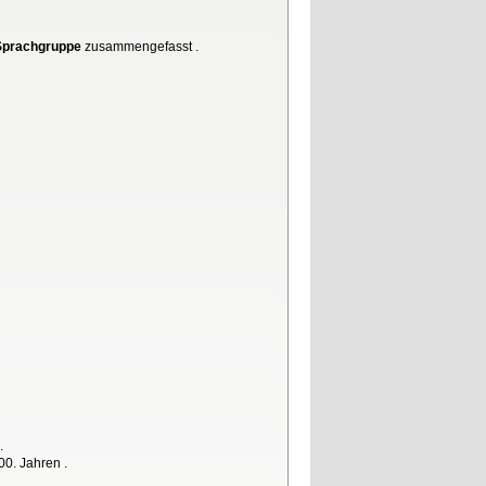
 Sprachgruppe
zusammengefasst .
.
00. Jahren .