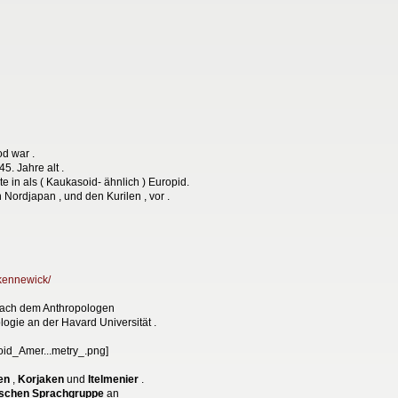
od war .
5. Jahre alt .
te in als ( Kaukasoid- ähnlich ) Europid.
n Nordjapan , und den Kurilen , vor .
kennewick/
 nach dem Anthropologen
ologie an der Havard Universität .
en
,
Korjaken
und
Itelmenier
.
schen Sprachgruppe
an