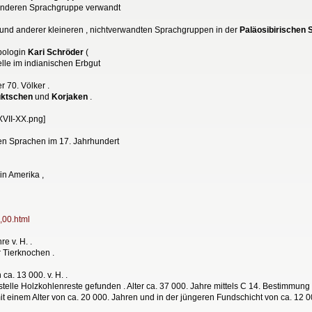
r anderen Sprachgruppe verwandt
 ) und anderer kleineren , nichtverwandten Sprachgruppen in der
Paläosibirischen
opologin
Kari Schröder
(
elle im indianischen Erbgut
r 70. Völker .
uktschen
und
Korjaken
.
en Sprachen im 17. Jahrhundert
in Amerika ,
,00.html
re v. H. .
r Tierknochen .
ca. 13 000. v. H. .
telle Holzkohlenreste gefunden . Alter ca. 37 000. Jahre mittels C 14. Bestimmung 
it einem Alter von ca. 20 000. Jahren und in der jüngeren Fundschicht von ca. 12 0