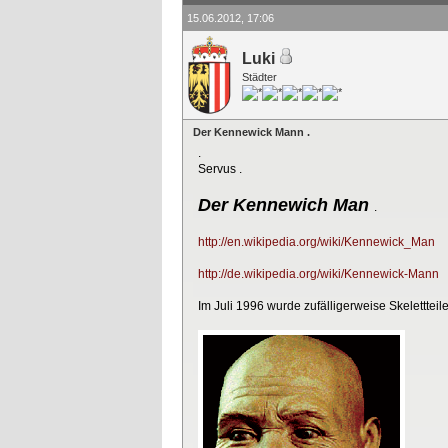
15.06.2012, 17:06
Luki
Städter
Der Kennewick Mann .
.
Servus .
Der Kennewich Man
.
http://en.wikipedia.org/wiki/Kennewick_Man
http://de.wikipedia.org/wiki/Kennewick-Mann
Im Juli 1996 wurde zufälligerweise Skeletttei