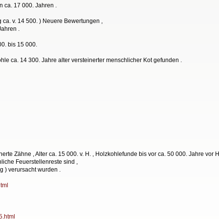
on ca. 17 000. Jahren .
g ca. v. 14 500. ) Neuere Bewertungen ,
Jahren .
0. bis 15 000.
le ca. 14 300. Jahre alter versteinerter menschlicher Kot gefunden .
teinerte Zähne , Alter ca. 15 000. v. H. , Holzkohlefunde bis vor ca. 50 000. Jahre vor 
iche Feuerstellenreste sind ,
g ) verursacht wurden .
html
5.html