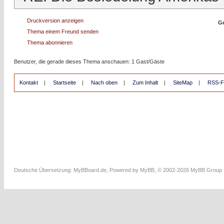
Druckversion anzeigen
Ge
Thema einem Freund senden
Thema abonnieren
Benutzer, die gerade dieses Thema anschauen: 1 Gast/Gäste
Kontakt
|
Startseite
|
Nach oben
|
Zum Inhalt
|
SiteMap
|
RSS-F
Deutsche Übersetzung:
MyBBoard.de
, Powered by
MyBB
, © 2002-2026
MyBB Group