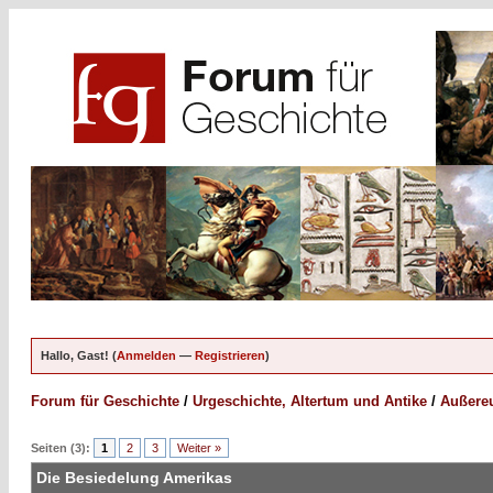
Hallo, Gast! (
Anmelden
—
Registrieren
)
Forum für Geschichte
/
Urgeschichte, Altertum und Antike
/
Außereu
Seiten (3):
1
2
3
Weiter »
Die Besiedelung Amerikas