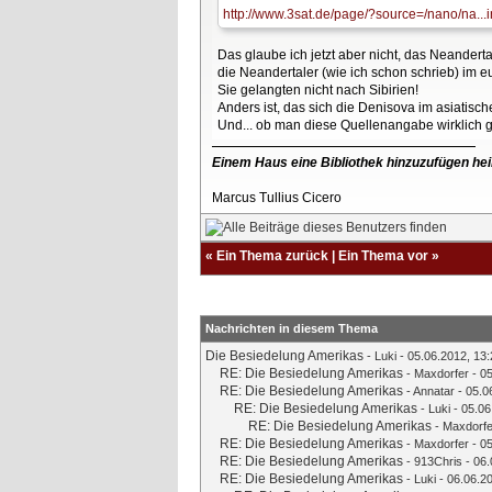
http://www.3sat.de/page/?source=/nano/na...
Das glaube ich jetzt aber nicht, das Neander
die Neandertaler (wie ich schon schrieb) im 
Sie gelangten nicht nach Sibirien!
Anders ist, das sich die Denisova im asiatis
Und... ob man diese Quellenangabe wirklich g
Einem Haus eine Bibliothek hinzuzufügen hei
Marcus Tullius Cicero
«
Ein Thema zurück
|
Ein Thema vor
»
Nachrichten in diesem Thema
Die Besiedelung Amerikas
-
Luki
- 05.06.2012, 13:
RE: Die Besiedelung Amerikas
-
Maxdorfer
- 05
RE: Die Besiedelung Amerikas
-
Annatar
- 05.0
RE: Die Besiedelung Amerikas
-
Luki
- 05.06
RE: Die Besiedelung Amerikas
-
Maxdorfe
RE: Die Besiedelung Amerikas
-
Maxdorfer
- 05
RE: Die Besiedelung Amerikas
-
913Chris
- 06.
RE: Die Besiedelung Amerikas
-
Luki
- 06.06.2