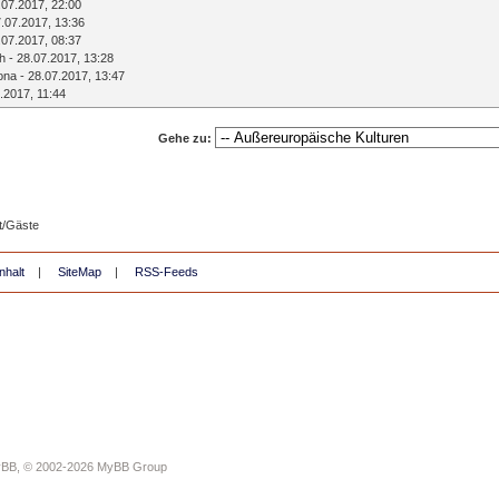
.07.2017, 22:00
.07.2017, 13:36
.07.2017, 08:37
ch
- 28.07.2017, 13:28
ona
- 28.07.2017, 13:47
.2017, 11:44
Gehe zu:
t/Gäste
nhalt
|
SiteMap
|
RSS-Feeds
yBB
, © 2002-2026
MyBB Group