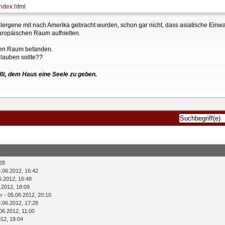
index.html
talergene mit nach Amerika gebracht wurden, schon gar nicht, dass asiatische Einw
europäischen Raum aufhielten.
chen Raum befanden.
lauben sollte??
ßt, dem Haus eine Seele zu geben.
28
.06.2012, 16:42
6.2012, 16:48
.2012, 18:09
r
- 05.06.2012, 20:10
.06.2012, 17:28
06.2012, 11:00
012, 18:04