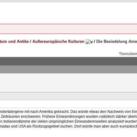
rtum und Antike
/
Außereuropäische Kulturen
/
Die Besiedelung Ame
Themabew
andertalergene mit nach Amerika gebracht. Das würde etwas den Nachweis von Ei
en Zeiträumen erschweren. Frühere Einwanderungen wurden natürkich stärker überl
inen Indianerstämme der vielen ursprünglichen Einwandererwellen analysiert wurden
anadas und USA als Rückzugsgebiet suchen. Dort würde man aber auch europäisch