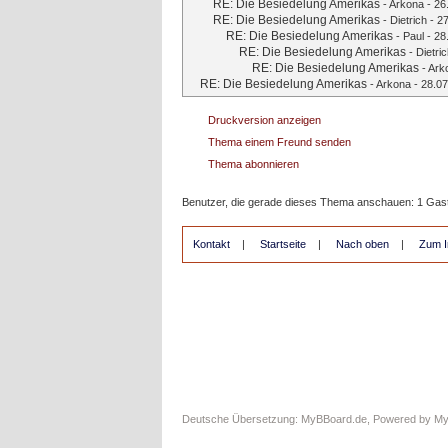
RE: Die Besiedelung Amerikas
-
Arkona
- 26
RE: Die Besiedelung Amerikas
-
Dietrich
- 27
RE: Die Besiedelung Amerikas
-
Paul
- 28
RE: Die Besiedelung Amerikas
-
Dietri
RE: Die Besiedelung Amerikas
-
Ark
RE: Die Besiedelung Amerikas
-
Arkona
- 28.07
Druckversion anzeigen
Thema einem Freund senden
Thema abonnieren
Benutzer, die gerade dieses Thema anschauen: 1 Gas
Kontakt
|
Startseite
|
Nach oben
|
Zum I
Deutsche Übersetzung:
MyBBoard.de
, Powered by
M