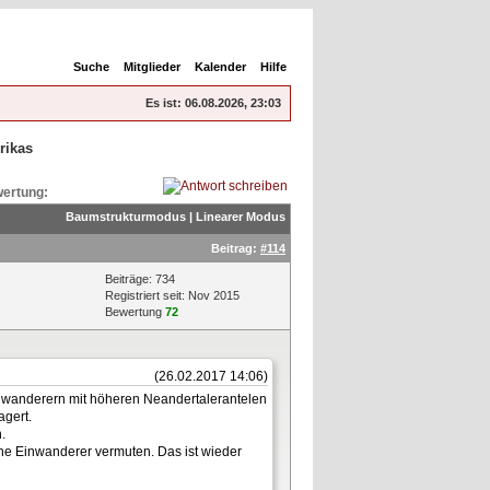
Suche
Mitglieder
Kalender
Hilfe
Es ist:
06.08.2026, 23:03
rikas
ertung:
Baumstrukturmodus
|
Linearer Modus
Beitrag:
#114
Beiträge: 734
Registriert seit: Nov 2015
Bewertung
72
(26.02.2017 14:06)
nwanderern mit höheren Neandertalerantelen
agert.
.
e Einwanderer vermuten. Das ist wieder