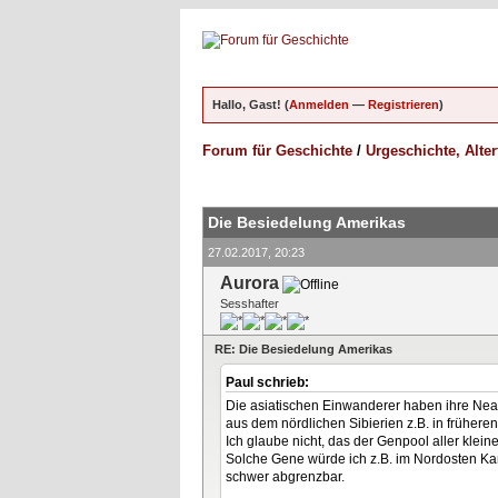
Hallo, Gast! (
Anmelden
—
Registrieren
)
Forum für Geschichte
/
Urgeschichte, Alte
ungen - 5 im Durchschnitt
Die Besiedelung Amerikas
27.02.2017, 20:23
Aurora
Sesshafter
RE: Die Besiedelung Amerikas
Paul schrieb:
Die asiatischen Einwanderer haben ihre Ne
aus dem nördlichen Sibierien z.B. in früher
Ich glaube nicht, das der Genpool aller kle
Solche Gene würde ich z.B. im Nordosten K
schwer abgrenzbar.