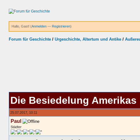
Hallo, Gast! (
Anmelden
—
Registrieren
)
Forum für Geschichte
/
Urgeschichte, Altertum und Antike
/
Außereu
Die Besiedelung Amerikas
25.07.2017, 10:11
Paul
Städter