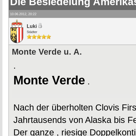
Die Besiedelung Amerika
10.06.2012, 20:22
Luki
Städter
Monte Verde u. A.
.
Monte Verde
.
Nach der überholten Clovis Fir
Jahrtausends von Alaska bis Fe
Der ganze , riesige Doppelkont