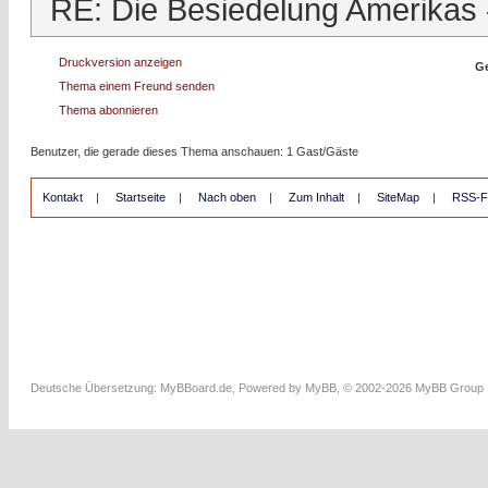
RE: Die Besiedelung Amerikas
Druckversion anzeigen
Ge
Thema einem Freund senden
Thema abonnieren
Benutzer, die gerade dieses Thema anschauen: 1 Gast/Gäste
Kontakt
|
Startseite
|
Nach oben
|
Zum Inhalt
|
SiteMap
|
RSS-F
Deutsche Übersetzung:
MyBBoard.de
, Powered by
MyBB
, © 2002-2026
MyBB Group