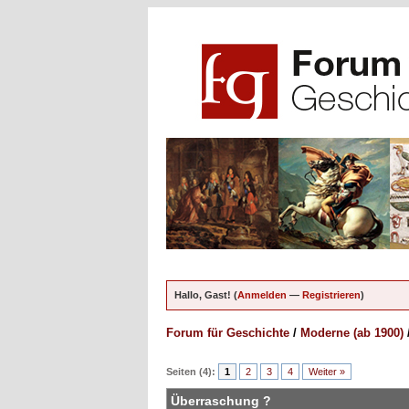
Hallo, Gast! (
Anmelden
—
Registrieren
)
Forum für Geschichte
/
Moderne (ab 1900)
en - 0 im Durchschnitt
Seiten (4):
1
2
3
4
Weiter »
Überraschung ?