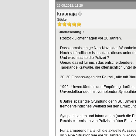
26.08.2012, 11:29
krasnaja
Städter
Überraschung ?
Rostock Lichtenhagen vor 20 Jahren.
Dass damals einige Neo-Nazis das Wohnheim 
Noch schändlicher ist es, dass dieses unter 
Und was machte die Polizei ?
Genau das ist für mich das entscheidendere.
Tagelange Krawalle, die offensichtlich unter de
20, 30 Einsatzwagen der Polizei , alle mit Bl
1992 , Unverständnis und Empörung darüber, 
Unvorstellbar oder mit verholender Sympathie
8 Jahre später die Gründung der NSU, Unvers
fremdenfeindliches Weltbild bei den Ermittl
Sympathisanten und Informanten (auch die Erm
Rechtsextremisten von Polizisten über Einsät
Für alarmierend halte ich die aktuelle Aussa
sich eine Situation wie vor 20 Jahren in Ros