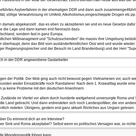
führtes Asylverfahren in der ehemaligen DDR und dann auch zusammenge4führt i
tät, völlige Verwahrlosung im Umfeld, Alkoholismus,eingeschleppte Drogen etc.pp
damals abgekanzelt , das es eben zu akzeptieren sei und es neue Gesetze dafür 
rte die Lage und dann kamen erst Neonazis dazu.
utschland, sondern fast in ganz Europa.
tlichen Mißmanagment und "Schutzsuchenden" die massiv ihre Umgebung belästigt
nn überhaupt, denn das Bild vom ausländerfeindlichen Ossi wird und wurde wiede
r Regierungssprecher und der Besuch im Land Brandenburg) und der Herr "Superkri
ch in der DDR angeworbene Gastarbeiter.
agen der Politik. Der Mob ging auch nicht bewusst gegen Vietnamesen vor, auch w
ussten weder Einsatzkräfte noch Randalierer. Nach dem 1. Krawalltag wurde eine 
ten ja keine Probleme mit den deutschen Anwohnern.
 Zustände im Viertel vor allem durch hunderte weitgehend unversorgte Roma und S
tte Land gebracht. Und dann erdreisteten sich noch Landespoltiker, die von andere
ntlich redeten. Übrigens, gestern erst ganz aktuell Ähnliches aus Ungarn gelesen.
ber Du erinnerst dich an ein Interview?
r Sinti und Roma akzeptabel? Selbst wenn es politisches Versagen war, so richte
lte Migrationspolitk führen kann.