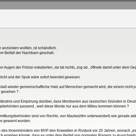
anzünden wollten, ist schändlich.
dem Beifall der Nachbarn geschah.
n Augen der Polizei eskalierten, sie tat nichts, zog ab , öffnete damit unter dem Gej
aulicht und der Spuk wäre sofort beendet gewesen.
daß wieder gemeinschaftliche Hatz auf Menschen gemacht wird, die einem nicht pa
 gesehen ? .
tändnis und Empörung darüber, dass Mordserien aus rassischen Gründen in Deutsc
ungsbehörden passend , weil diese Morde nur aus dem Milleu kommen können ?
ittlungsbehörden sind von Rechts, von Maulwürfen unterwandert) wie gerade aktuel
ze gewarnt wurden.
ge des Innenministers von MVP den Krawallen in Rostock vor 20 Jahren, wonach „es
tock ergeben könnte, dass es unter dem Beifall von normalen Bürgern zu Ausschre