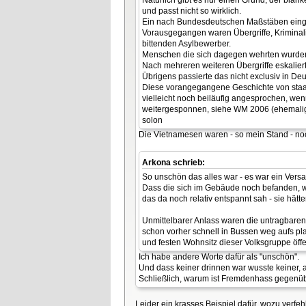
und passt nicht so wirklich.
Ein nach Bundesdeutschen Maßstäben einge
Vorausgegangen waren Übergriffe, Kriminali
bittenden Asylbewerber.
Menschen die sich dagegen wehrten wurden 
Nach mehreren weiteren Übergriffe eskalie
Übrigens passierte das nicht exclusiv in De
Diese vorangegangene Geschichte von staa
vielleicht noch beiläufig angesprochen, we
weitergesponnen, siehe WM 2006 (ehemalige
solon
Die Vietnamesen waren - so mein Stand - no
Arkona schrieb:
So unschön das alles war - es war ein Vers
Dass die sich im Gebäude noch befanden, w
das da noch relativ entspannt sah - sie hät
Unmittelbarer Anlass waren die untragbaren
schon vorher schnell in Bussen weg aufs pla
und festen Wohnsitz dieser Volksgruppe öffe
Ich habe andere Worte dafür als "unschön".
Und dass keiner drinnen war wusste keiner, a
Schließlich, warum ist Fremdenhass gegenübe
Leider ein krasses Beispiel dafür, wozu verfeh