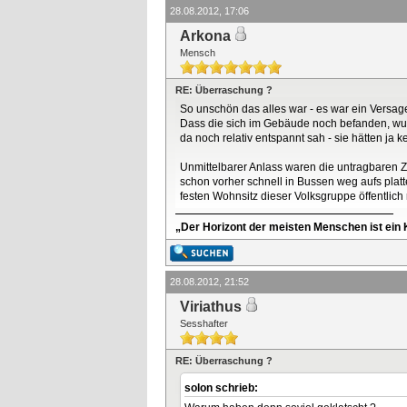
28.08.2012, 17:06
Arkona
Mensch
RE: Überraschung ?
So unschön das alles war - es war ein Versag
Dass die sich im Gebäude noch befanden, wus
da noch relativ entspannt sah - sie hätten j
Unmittelbarer Anlass waren die untragbaren Z
schon vorher schnell in Bussen weg aufs platt
festen Wohnsitz dieser Volksgruppe öffentlich
„Der Horizont der meisten Menschen ist ein K
28.08.2012, 21:52
Viriathus
Sesshafter
RE: Überraschung ?
solon schrieb: