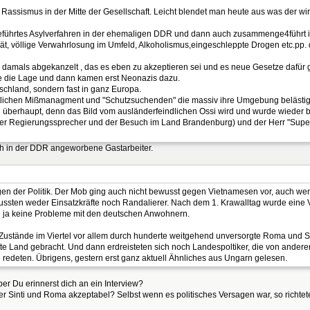
 Rassismus in der Mitte der Gesellschaft. Leicht blendet man heute aus was der wir
ührtes Asylverfahren in der ehemaligen DDR und dann auch zusammenge4führt in
ät, völlige Verwahrlosung im Umfeld, Alkoholismus,eingeschleppte Drogen etc.pp
amals abgekanzelt , das es eben zu akzeptieren sei und es neue Gesetze dafür g
te die Lage und dann kamen erst Neonazis dazu.
tschland, sondern fast in ganz Europa.
lichen Mißmanagment und "Schutzsuchenden" die massiv ihre Umgebung belästigte
nn überhaupt, denn das Bild vom ausländerfeindlichen Ossi wird und wurde wieder
 Regierungssprecher und der Besuch im Land Brandenburg) und der Herr "Superkrim
ch in der DDR angeworbene Gastarbeiter.
gen der Politik. Der Mob ging auch nicht bewusst gegen Vietnamesen vor, auch we
ssten weder Einsatzkräfte noch Randalierer. Nach dem 1. Krawalltag wurde eine 
ten ja keine Probleme mit den deutschen Anwohnern.
Zustände im Viertel vor allem durch hunderte weitgehend unversorgte Roma und Si
te Land gebracht. Und dann erdreisteten sich noch Landespoltiker, die von anderer
h redeten. Übrigens, gestern erst ganz aktuell Ähnliches aus Ungarn gelesen.
er Du erinnerst dich an ein Interview?
 Sinti und Roma akzeptabel? Selbst wenn es politisches Versagen war, so richtet