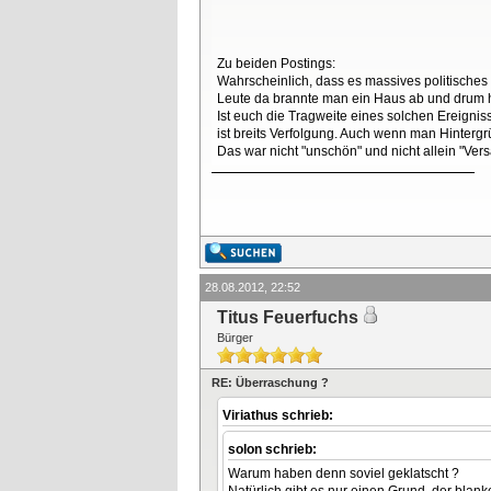
Zu beiden Postings:
Wahrscheinlich, dass es massives politisch
Leute da brannte man ein Haus ab und drum h
Ist euch die Tragweite eines solchen Ereigni
ist breits Verfolgung. Auch wenn man Hintergr
Das war nicht "unschön" und nicht allein "Ver
28.08.2012, 22:52
Titus Feuerfuchs
Bürger
RE: Überraschung ?
Viriathus schrieb:
solon schrieb:
Warum haben denn soviel geklatscht ?
Natürlich gibt es nur einen Grund, der blank