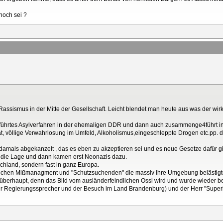
noch sei ?
 Rassismus in der Mitte der Gesellschaft. Leicht blendet man heute aus was der wirk
hrtes Asylverfahren in der ehemaligen DDR und dann auch zusammenge4führt in 
ät, völlige Verwahrlosung im Umfeld, Alkoholismus,eingeschleppte Drogen etc.pp.
mals abgekanzelt , das es eben zu akzeptieren sei und es neue Gesetze dafür gi
e die Lage und dann kamen erst Neonazis dazu.
schland, sondern fast in ganz Europa.
ichen Mißmanagment und "Schutzsuchenden" die massiv ihre Umgebung belästigte
n überhaupt, denn das Bild vom ausländerfeindlichen Ossi wird und wurde wieder 
Regierungssprecher und der Besuch im Land Brandenburg) und der Herr "Superkrimi