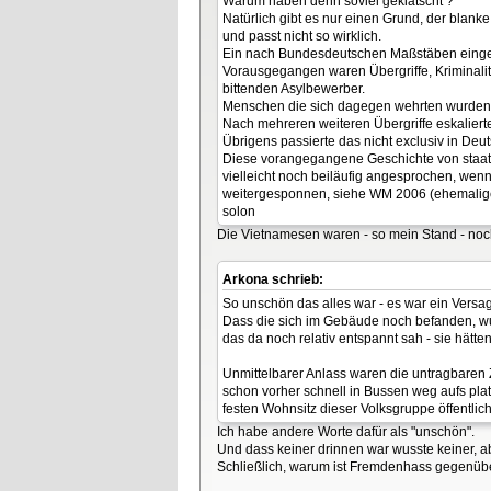
Warum haben denn soviel geklatscht ?
Natürlich gibt es nur einen Grund, der blanke
und passt nicht so wirklich.
Ein nach Bundesdeutschen Maßstäben eingef
Vorausgegangen waren Übergriffe, Kriminalit
bittenden Asylbewerber.
Menschen die sich dagegen wehrten wurden d
Nach mehreren weiteren Übergriffe eskalier
Übrigens passierte das nicht exclusiv in Deu
Diese vorangegangene Geschichte von staat
vielleicht noch beiläufig angesprochen, we
weitergesponnen, siehe WM 2006 (ehemaliger
solon
Die Vietnamesen waren - so mein Stand - no
Arkona schrieb:
So unschön das alles war - es war ein Versa
Dass die sich im Gebäude noch befanden, wu
das da noch relativ entspannt sah - sie hät
Unmittelbarer Anlass waren die untragbaren 
schon vorher schnell in Bussen weg aufs plat
festen Wohnsitz dieser Volksgruppe öffentlic
Ich habe andere Worte dafür als "unschön".
Und dass keiner drinnen war wusste keiner, ab
Schließlich, warum ist Fremdenhass gegenüber