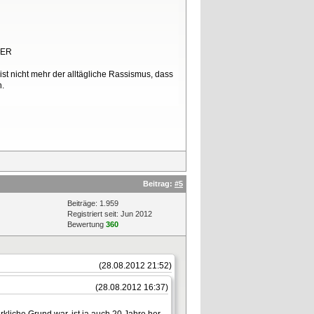
BER
st nicht mehr der alltägliche Rassismus, dass
n.
Beitrag:
#5
Beiträge: 1.959
Registriert seit: Jun 2012
Bewertung
360
(28.08.2012 21:52)
(28.08.2012 16:37)
rkliche Grund war, ist ja auch 20 Jahre her