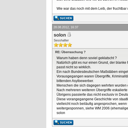
Wie war das noch mit dem Leib, der fruchtbar 
28.08.2012, 16:37
solon
Sesshafter
RE: Überraschung ?
Warum haben denn soviel geklatscht ?
Natürlich gibt es nur einen Grund, der blanke
passt nicht so wirklich.
Ein nach Bundesdeutschen Maßstäben eingefü
Vorausgegangen waren Übergriffe, Kriminalit
bittenden Asylbewerber.
Menschen die sich dagegen wehrten wurden da
Nach mehreren weiteren Übergriffe eskaliert
Übrigens passierte das nicht exclusiv in Deut
Diese vorangegangene Geschichte von staatl
vielleicht noch beiläufig angesprochen, wen
weitergesponnen, siehe WM 2006 (ehemaliger 
solon