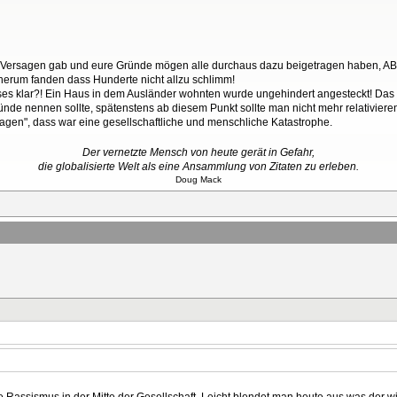
es Versagen gab und eure Gründe mögen alle durchaus dazu beigetragen haben, A
erum fanden dass Hunderte nicht allzu schlimm!
sses klar?! Ein Haus in dem Ausländer wohnten wurde ungehindert angesteckt! Das i
ünde nennen sollte, spätenstens ab diesem Punkt sollte man nicht mehr relativiere
sagen", dass war eine gesellschaftliche und menschliche Katastrophe.
Der vernetzte Mensch von heute gerät in Gefahr,
die globalisierte Welt als eine Ansammlung von Zitaten zu erleben.
Doug Mack
e Rassismus in der Mitte der Gesellschaft. Leicht blendet man heute aus was der wi