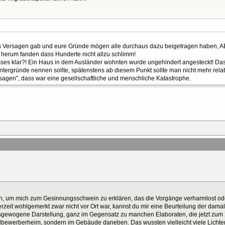
hes Versagen gab und eure Gründe mögen alle durchaus dazu beigetragen haben, 
herum fanden dass Hunderte nicht allzu schlimm!
sses klar?! Ein Haus in dem Ausländer wohnten wurde ungehindert angesteckt! Das 
ntergründe nennen sollte, spätenstens ab diesem Punkt sollte man nicht mehr relat
rsagen", dass war eine gesellschaftliche und menschliche Katastrophe.
en, um mich zum Gesinnungsschwein zu erklären, das die Vorgänge verharmlost ode
nerzeit wohlgemerkt zwar nicht vor Ort war, kannst du mir eine Beurteilung der dama
usgewogene Darstellung, ganz im Gegensatz zu manchen Elaboraten, die jetzt zum 
lbewerberheim, sondern im Gebäude daneben. Das wussten vielleicht viele Lichten