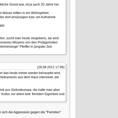
kliche Grund war, ist ja auch 20 Jahre her
 Masse mitten in ein Wohngebiet.
. der dort ansässigen bzw. um Aufnahme
ibt.
n, sucht man heute vergebens, sie wird
 besseres Wissens von den Protagonisten
inologe" Pfeiffer in jüngster Zeit.
(28.08.2012 17:06)
nn das heute immer wieder behauptet wird.
Vietnamesin aus dem Haus interviewt, die
nti aus Südosteuropa, die hatte man aber
 Kultur, vor allem betr. fremden Eigentum und
e sich die Aggression gegen die "Fremden".