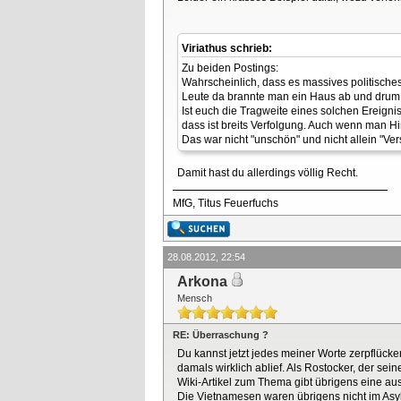
Viriathus schrieb:
Zu beiden Postings:
Wahrscheinlich, dass es massives politisc
Leute da brannte man ein Haus ab und drum 
Ist euch die Tragweite eines solchen Ereigni
dass ist breits Verfolgung. Auch wenn man Hi
Das war nicht "unschön" und nicht allein "Ve
Damit hast du allerdings völlig Recht.
MfG, Titus Feuerfuchs
28.08.2012, 22:54
Arkona
Mensch
RE: Überraschung ?
Du kannst jetzt jedes meiner Worte zerpflück
damals wirklich ablief. Als Rostocker, der sei
Wiki-Artikel zum Thema gibt übrigens eine a
Die Vietnamesen waren übrigens nicht im Asy