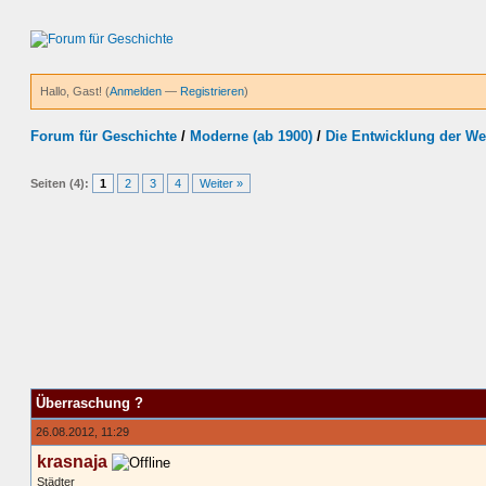
Hallo, Gast! (
Anmelden
—
Registrieren
)
Forum für Geschichte
/
Moderne (ab 1900)
/
Die Entwicklung der We
Seiten (4):
1
2
3
4
Weiter »
Überraschung ?
26.08.2012, 11:29
krasnaja
Städter