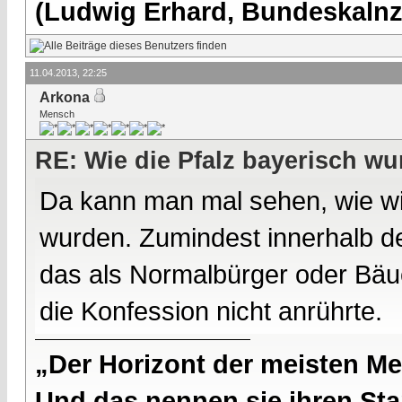
(Ludwig Erhard, Bundeskalnzl
11.04.2013, 22:25
Arkona
Mensch
RE: Wie die Pfalz bayerisch wu
Da kann man mal sehen, wie wi
wurden. Zumindest innerhalb 
das als Normalbürger oder Bäuer
die Konfession nicht anrührte.
„Der Horizont der meisten Me
Und das nennen sie ihren Sta