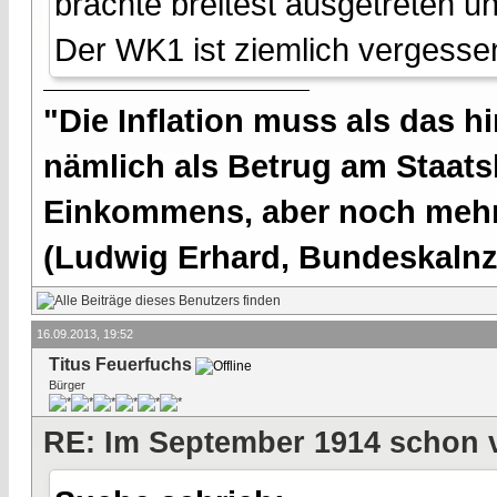
brachte breitest ausgetreten un
Der WK1 ist ziemlich vergesse
"Die Inflation muss als das hi
nämlich als Betrug am Staatsb
Einkommens, aber noch mehr 
(Ludwig Erhard, Bundeskalnzl
16.09.2013, 19:52
Titus Feuerfuchs
Bürger
RE: Im September 1914 schon 