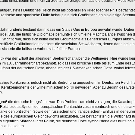
u Land entschieden und nicht zu See, außer Skagerak hatte die deutsche Flotte ke
m aufgerüstetes Deutsches Reich nicht als potentiellen Kriegsgegner Nr. 1 betrachtet
anzösische und spanische Flotte behauptete sich Großbritannien als einzige Seemac
9. Jahrhunderts bestand darin, dass ein Status Quo in Europa gewahrt wurde. Dabei
urde. D.h. die britische Diplomatie bemühte sich um eine Machtbalance zwische
. Wichtig war, dass sich keine dieser Großmächte als Beherrscher Europas aufsch
terstützte Großbritannien meistens die scheinbar Schwächeren, denen dann bei e
sicherte die britische Vorherrschaft über Europa.
olitik war der Erhalt der alleinigen Seeherrschaft über die Weltmeere. Hier wurde 
 im 18. Jahrhundert hart bekämpft, so dass die britische Flotte bis zum Ende des 
ufbau der deutschen Flotte, aber auch der US-amerikanischen Flotte, wobei letztere 
lästige Konkurrenz, jedoch nicht als Bedrohung angesehen. Im Deutschen Reich ha
ernkomponente der wilhelminischen Politik geworden. Aber zu Beginn des Ersten W
n.
 groß die deutsche Kriegsflotte war. Das Problem, um nicht zu sagen, die Katastroph
 Reiches das System der europäischen Pentarchie zusammenbrach und eine starke
Stärke den britischen (sowie den russischen und französischen) Einfluss in der euro
nce des europäischen Gleichgewichts auszuloten. Sie betrachteten die Wirtschaftss
entlich Störende ihrer Politik, die deutsche Flotte symbolisierte dies nur für die Ö
en zu bestehen.