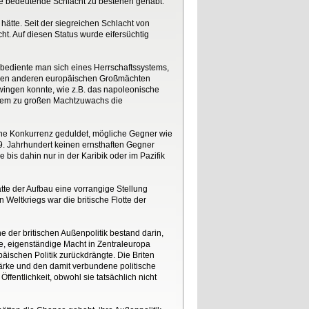
ine bedeutende Schlacht zu bestehen gehabt.
 hätte. Seit der siegreichen Schlacht von
ht. Auf diesen Status wurde eifersüchtig
 bediente man sich eines Herrschaftssystems,
n den anderen europäischen Großmächten
wingen konnte, wie z.B. das napoleonische
inem zu großen Machtzuwachs die
keine Konkurrenz geduldet, mögliche Gegner wie
19. Jahrhundert keinen ernsthaften Gegner
bis dahin nur in der Karibik oder im Pazifik
tte der Aufbau eine vorrangige Stellung
eltkriegs war die britische Flotte der
e der britischen Außenpolitik bestand darin,
, eigenständige Macht in Zentraleuropa
päischen Politik zurückdrängte. Die Briten
tärke und den damit verbundene politische
ffentlichkeit, obwohl sie tatsächlich nicht