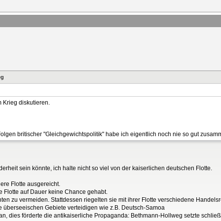
eg
m Krieg diskutieren.
Folgen britischer "Gleichgewichtspolitik" habe ich eigentlich noch nie so gut zusa
heit sein könnte, ich halte nicht so viel von der kaiserlichen deutschen Flotte.
ere Flotte ausgereicht.
che Flotte auf Dauer keine Chance gehabt.
achten zu vermeiden. Stattdessen riegelten sie mit ihrer Flotte verschiedene Hande
ine überseeischen Gebiete verteidigen wie z.B. Deutsch-Samoa
en an, dies förderte die antikaiserliche Propaganda: Bethmann-Hollweg setzte schli