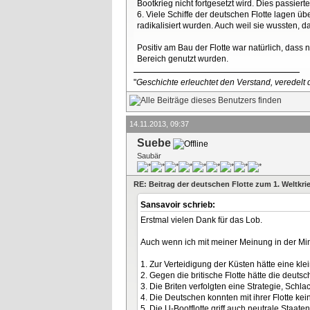
Bootkrieg nicht fortgesetzt wird. Dies passie
6. Viele Schiffe der deutschen Flotte lagen 
radikalisiert wurden. Auch weil sie wussten, 
Positiv am Bau der Flotte war natürlich, das
Bereich genutzt wurden.
"
Geschichte erleuchtet den Verstand, veredelt d
14.11.2013, 09:37
Suebe
Saubär
RE: Beitrag der deutschen Flotte zum 1. Weltkri
Sansavoir schrieb:
Erstmal vielen Dank für das Lob.
Auch wenn ich mit meiner Meinung in der Minde
1. Zur Verteidigung der Küsten hätte eine klei
2. Gegen die britische Flotte hätte die deuts
3. Die Briten verfolgten eine Strategie, Sch
4. Die Deutschen konnten mit ihrer Flotte k
5. Die U-Bootflotte griff auch neutrale Staa