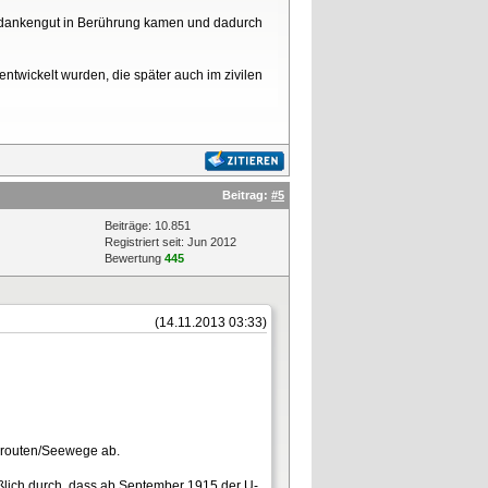
 Gedankengut in Berührung kamen und dadurch
ntwickelt wurden, die später auch im zivilen
Beitrag:
#5
Beiträge: 10.851
Registriert seit: Jun 2012
Bewertung
445
(14.11.2013 03:33)
elsrouten/Seewege ab.
ießlich durch, dass ab September 1915 der U-