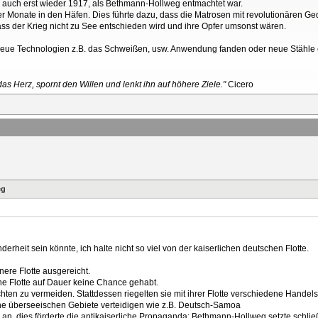
rte auch erst wieder 1917, als Bethmann-Hollweg entmachtet war.
über Monate in den Häfen. Dies führte dazu, dass die Matrosen mit revolutionären
dass der Krieg nicht zu See entschieden wird und ihre Opfer umsonst wären.
s neue Technologien z.B. das Schweißen, usw. Anwendung fanden oder neue Stähle e
as Herz, spornt den Willen und lenkt ihn auf höhere Ziele."
Cicero
eg
rheit sein könnte, ich halte nicht so viel von der kaiserlichen deutschen Flotte.
nere Flotte ausgereicht.
che Flotte auf Dauer keine Chance gehabt.
lachten zu vermeiden. Stattdessen riegelten sie mit ihrer Flotte verschiedene Hand
eine überseeischen Gebiete verteidigen wie z.B. Deutsch-Samoa
ten an, dies förderte die antikaiserliche Propaganda: Bethmann-Hollweg setzte schl