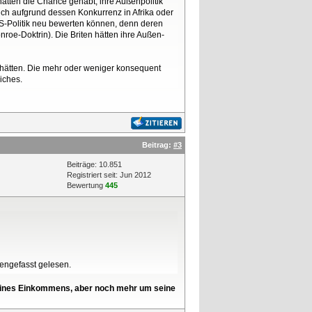
ätten die Chance gehabt, ihre Außenpolitik
eich aufgrund dessen Konkurrenz in Afrika oder
 US-Politik neu bewerten können, denn deren
nroe-Doktrin). Die Briten hätten ihre Außen-
t hätten. Die mehr oder weniger konsequent
iches.
Beitrag:
#3
Beiträge: 10.851
Registriert seit: Jun 2012
Bewertung
445
mengefasst gelesen.
l seines Einkommens, aber noch mehr um seine