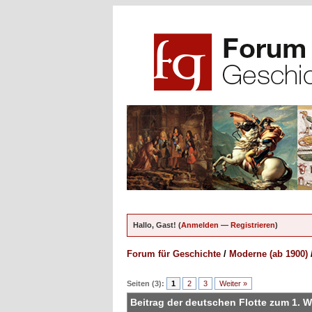
Hallo, Gast! (
Anmelden
—
Registrieren
)
Forum für Geschichte
/
Moderne (ab 1900)
ungen - 0 im Durchschnitt
Seiten (3):
1
2
3
Weiter »
Beitrag der deutschen Flotte zum 1. W