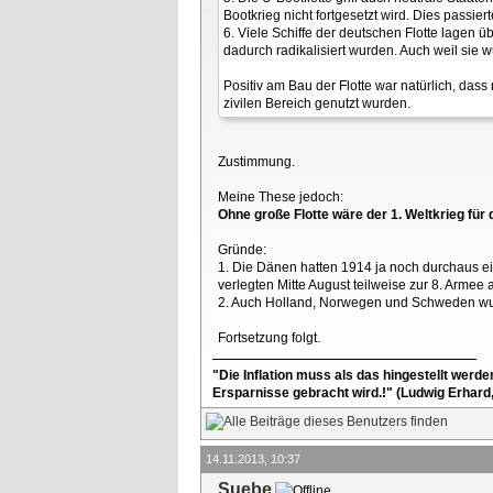
Bootkrieg nicht fortgesetzt wird. Dies passi
6. Viele Schiffe der deutschen Flotte lagen
dadurch radikalisiert wurden. Auch weil sie 
Positiv am Bau der Flotte war natürlich, da
zivilen Bereich genutzt wurden.
Zustimmung.
Meine These jedoch:
Ohne große Flotte wäre der 1. Weltkrieg fü
Gründe:
1. Die Dänen hatten 1914 ja noch durchaus ei
verlegten Mitte August teilweise zur 8. Arme
2. Auch Holland, Norwegen und Schweden wurde
Fortsetzung folgt.
"Die Inflation muss als das hingestellt werd
Ersparnisse gebracht wird.!" (Ludwig Erhard
14.11.2013, 10:37
Suebe