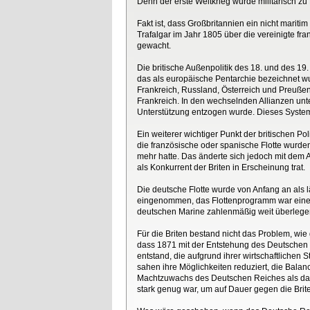
Denn der erste Weltkrieg wurde militärisch z
Fakt ist, dass Großbritannien ein nicht mariti
Trafalgar im Jahr 1805 über die vereinigte fr
gewacht.
Die britische Außenpolitik des 18. und des 1
das als europäische Pentarchie bezeichnet w
Frankreich, Russland, Österreich und Preußen
Frankreich. In den wechselnden Allianzen un
Unterstützung entzogen wurde. Dieses System 
Ein weiterer wichtiger Punkt der britischen P
die französische oder spanische Flotte wurden
mehr hatte. Das änderte sich jedoch mit dem A
als Konkurrent der Briten in Erscheinung trat.
Die deutsche Flotte wurde von Anfang an als 
eingenommen, das Flottenprogramm war eine K
deutschen Marine zahlenmäßig weit überlege
Für die Briten bestand nicht das Problem, wie
dass 1871 mit der Entstehung des Deutschen
entstand, die aufgrund ihrer wirtschaftlichen 
sahen ihre Möglichkeiten reduziert, die Bala
Machtzuwachs des Deutschen Reiches als das eig
stark genug war, um auf Dauer gegen die Brit