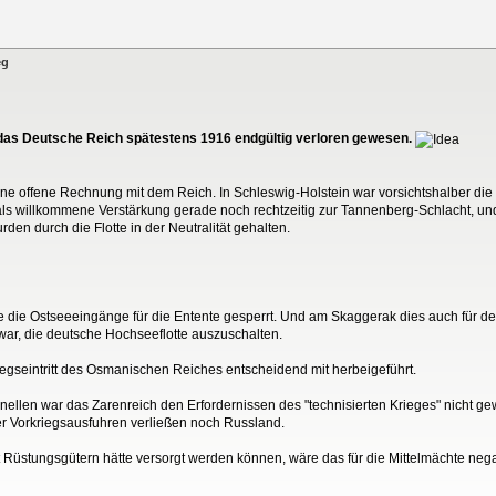
eg
r das Deutsche Reich spätestens 1916 endgültig verloren gewesen.
ne offene Rechnung mit dem Reich. In Schleswig-Holstein war vorsichtshalber die
e als willkommene Verstärkung gerade noch rechtzeitig zur Tannenberg-Schlacht, un
n durch die Flotte in der Neutralität gehalten.
de die Ostseeeingänge für die Entente gesperrt. Und am Skaggerak dies auch für de
 war, die deutsche Hochseeflotte auszuschalten.
iegseintritt des Osmanischen Reiches entscheidend mit herbeigeführt.
nellen war das Zarenreich den Erfordernissen des "technisierten Krieges" nicht g
r Vorkriegsausfuhren verließen noch Russland.
üstungsgütern hätte versorgt werden können, wäre das für die Mittelmächte negati