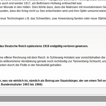
erte auch erst wieder 1917, als Bethmann-Hollweg entmachtet war.
 über Monate in den Häfen. Dies führte dazu, dass die Matrosen mit revolutionäre
wussten, dass der Krieg nicht zu See entschieden wird und ihre Opfer umsonst wäre
ss neue Technologien z.B. das Schweißen, usw. Anwendung fanden oder neue Stähle 
r das Deutsche Reich spätestens 1916 endgültig verloren gewesen.
ne offene Rechnung mit dem Reich. In Schleswig-Holstein war vorsichtshalber die
e als willkommene Verstärkung gerade noch rechtzeitig zur Tannenberg-Schlacht, un
n durch die Flotte in der Neutralität gehalten.
en, was sie wirklich ist, nämlich als Betrug am Staatsbürger, der um einen Tei
, Bundeskalnzler 1963 bis 1966)