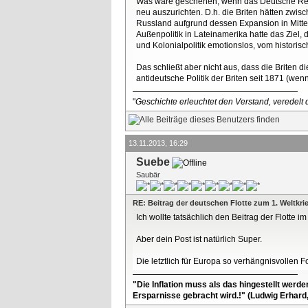
Was wäre geschehen, wenn das Deutsche Reich 
neu auszurichten. D.h. die Briten hätten zwis
Russland aufgrund dessen Expansion in Mittela
Außenpolitik in Lateinamerika hatte das Ziel, 
und Kolonialpolitik emotionslos, vom historis
Das schließt aber nicht aus, dass die Briten 
antideutsche Politik der Briten seit 1871 (wen
"
Geschichte erleuchtet den Verstand, veredelt d
13.11.2013, 16:29
Suebe
Saubär
RE: Beitrag der deutschen Flotte zum 1. Weltkri
Ich wollte tatsächlich den Beitrag der Flotte im
Aber dein Post ist natürlich Super.
Die letztlich für Europa so verhängnisvollen 
"Die Inflation muss als das hingestellt werd
Ersparnisse gebracht wird.!" (Ludwig Erhard