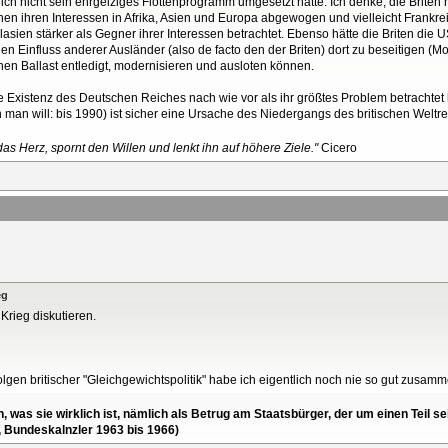
nicht sein ehrgeiziges Flottenprogramm umgesetzt hätte. Ich denke, die Briten h
chen ihren Interessen in Afrika, Asien und Europa abgewogen und vielleicht Frankr
sien stärker als Gegner ihrer Interessen betrachtet. Ebenso hätte die Briten die
den Einfluss anderer Ausländer (also de facto den der Briten) dort zu beseitigen (Mo
chen Ballast entledigt, modernisieren und ausloten können.
die Existenz des Deutschen Reiches nach wie vor als ihr größtes Problem betrachte
n man will: bis 1990) ist sicher eine Ursache des Niedergangs des britischen Weltre
as Herz, spornt den Willen und lenkt ihn auf höhere Ziele."
Cicero
eg
 Krieg diskutieren.
Folgen britischer "Gleichgewichtspolitik" habe ich eigentlich noch nie so gut zusam
en, was sie wirklich ist, nämlich als Betrug am Staatsbürger, der um einen Tei
, Bundeskalnzler 1963 bis 1966)