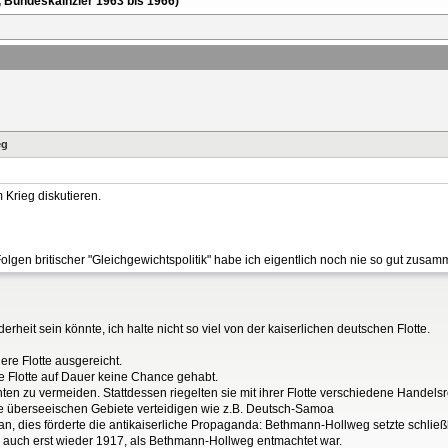
, Bundeskalnzler 1963 bis 1966)
eg
m Krieg diskutieren.
Folgen britischer "Gleichgewichtspolitik" habe ich eigentlich noch nie so gut zusa
heit sein könnte, ich halte nicht so viel von der kaiserlichen deutschen Flotte.
ere Flotte ausgereicht.
che Flotte auf Dauer keine Chance gehabt.
achten zu vermeiden. Stattdessen riegelten sie mit ihrer Flotte verschiedene Hande
ine überseeischen Gebiete verteidigen wie z.B. Deutsch-Samoa
en an, dies förderte die antikaiserliche Propaganda: Bethmann-Hollweg setzte schli
rte auch erst wieder 1917, als Bethmann-Hollweg entmachtet war.