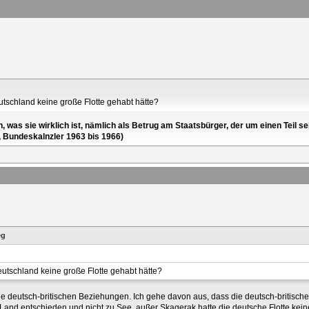
utschland keine große Flotte gehabt hätte?
en, was sie wirklich ist, nämlich als Betrug am Staatsbürger, der um einen Tei
, Bundeskalnzler 1963 bis 1966)
eg
eutschland keine große Flotte gehabt hätte?
 die deutsch-britischen Beziehungen. Ich gehe davon aus, dass die deutsch-britisc
u Land entschieden und nicht zu See, außer Skagerak hatte die deutsche Flotte ke