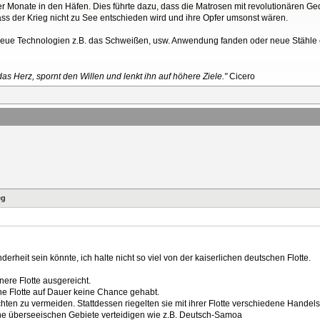
über Monate in den Häfen. Dies führte dazu, dass die Matrosen mit revolutionären
dass der Krieg nicht zu See entschieden wird und ihre Opfer umsonst wären.
s neue Technologien z.B. das Schweißen, usw. Anwendung fanden oder neue Stähle e
as Herz, spornt den Willen und lenkt ihn auf höhere Ziele."
Cicero
eg
rheit sein könnte, ich halte nicht so viel von der kaiserlichen deutschen Flotte.
nere Flotte ausgereicht.
che Flotte auf Dauer keine Chance gehabt.
lachten zu vermeiden. Stattdessen riegelten sie mit ihrer Flotte verschiedene Hand
eine überseeischen Gebiete verteidigen wie z.B. Deutsch-Samoa