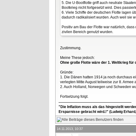
5. Die U-Bootflotte griff auch neutrale Staa
Bootkrieg nicht fortgesetzt wird. Dies passi
6. Viele Schiffe der deutschen Flotte lagen
dadurch radikalisiert wurden. Auch weil sie 
Positiv am Bau der Flotte war natürlich, da
zivilen Bereich genutzt wurden.
Zustimmung.
Meine These jedoch:
Ohne große Flotte wäre der 1. Weltkrieg fü
Gründe:
1. Die Dänen hatten 1914 ja noch durchaus ei
verlegten Mitte August teilweise zur 8. Arme
2. Auch Holland, Norwegen und Schweden wurde
Fortsetzung folgt.
"Die Inflation muss als das hingestellt werd
Ersparnisse gebracht wird.!" (Ludwig Erhard
14.11.2013, 10:37