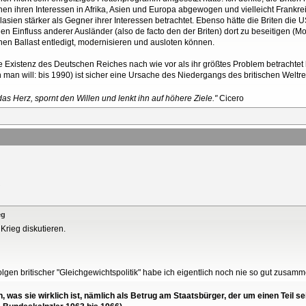
chen ihren Interessen in Afrika, Asien und Europa abgewogen und vielleicht Frankr
sien stärker als Gegner ihrer Interessen betrachtet. Ebenso hätte die Briten die
den Einfluss anderer Ausländer (also de facto den der Briten) dort zu beseitigen (Mo
chen Ballast entledigt, modernisieren und ausloten können.
die Existenz des Deutschen Reiches nach wie vor als ihr größtes Problem betrachte
n man will: bis 1990) ist sicher eine Ursache des Niedergangs des britischen Weltre
as Herz, spornt den Willen und lenkt ihn auf höhere Ziele."
Cicero
eg
 Krieg diskutieren.
Folgen britischer "Gleichgewichtspolitik" habe ich eigentlich noch nie so gut zusam
en, was sie wirklich ist, nämlich als Betrug am Staatsbürger, der um einen Tei