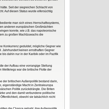
 hätte. Seit der siegreichen Schlacht von
ht. Auf diesen Status wurde eifersüchtig
 bediente man sich eines Herrschaftssystems,
n den anderen europäischen Großmächten
wingen konnte, wie z.B. das napoleonische
inem zu großen Machtzuwachs die
keine Konkurrenz geduldet, mögliche Gegner wie
19. Jahrhundert keinen ernsthaften Gegner
bis dahin nur in der Karibik oder im Pazifik
tte der Aufbau eine vorrangige Stellung
eltkriegs war die britische Flotte der
e der britischen Außenpolitik bestand darin,
, eigenständige Macht in Zentraleuropa
päischen Politik zurückdrängte. Die Briten
tärke und den damit verbundene politische
ffentlichkeit, obwohl sie tatsächlich nicht
ätten die Chance gehabt, ihre Außenpolitik