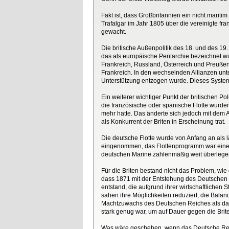
Fakt ist, dass Großbritannien ein nicht mariti
Trafalgar im Jahr 1805 über die vereinigte fr
gewacht.
Die britische Außenpolitik des 18. und des 1
das als europäische Pentarchie bezeichnet w
Frankreich, Russland, Österreich und Preußen
Frankreich. In den wechselnden Allianzen un
Unterstützung entzogen wurde. Dieses System 
Ein weiterer wichtiger Punkt der britischen P
die französische oder spanische Flotte wurden
mehr hatte. Das änderte sich jedoch mit dem A
als Konkurrent der Briten in Erscheinung trat.
Die deutsche Flotte wurde von Anfang an als 
eingenommen, das Flottenprogramm war eine K
deutschen Marine zahlenmäßig weit überlege
Für die Briten bestand nicht das Problem, wie
dass 1871 mit der Entstehung des Deutschen
entstand, die aufgrund ihrer wirtschaftlichen 
sahen ihre Möglichkeiten reduziert, die Bala
Machtzuwachs des Deutschen Reiches als das eig
stark genug war, um auf Dauer gegen die Brit
Was wäre geschehen, wenn das Deutsche Reich 