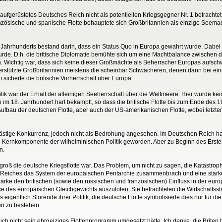
m aufgerüstetes Deutsches Reich nicht als potentiellen Kriegsgegner Nr. 1 betrachtet
anzösische und spanische Flotte behauptete sich Großbritannien als einzige Seemac
9. Jahrhunderts bestand darin, dass ein Status Quo in Europa gewahrt wurde. Dabei
urde. D.h. die britische Diplomatie bemühte sich um eine Machtbalance zwische
. Wichtig war, dass sich keine dieser Großmächte als Beherrscher Europas aufsch
terstützte Großbritannien meistens die scheinbar Schwächeren, denen dann bei e
sicherte die britische Vorherrschaft über Europa.
olitik war der Erhalt der alleinigen Seeherrschaft über die Weltmeere. Hier wurde 
 im 18. Jahrhundert hart bekämpft, so dass die britische Flotte bis zum Ende des 
ufbau der deutschen Flotte, aber auch der US-amerikanischen Flotte, wobei letztere 
lästige Konkurrenz, jedoch nicht als Bedrohung angesehen. Im Deutschen Reich ha
ernkomponente der wilhelminischen Politik geworden. Aber zu Beginn des Ersten W
n.
 groß die deutsche Kriegsflotte war. Das Problem, um nicht zu sagen, die Katastroph
 Reiches das System der europäischen Pentarchie zusammenbrach und eine starke
Stärke den britischen (sowie den russischen und französischen) Einfluss in der euro
nce des europäischen Gleichgewichts auszuloten. Sie betrachteten die Wirtschaftss
entlich Störende ihrer Politik, die deutsche Flotte symbolisierte dies nur für die Ö
en zu bestehen.
nicht sein ehrgeiziges Flottenprogramm umgesetzt hätte. Ich denke, die Briten h