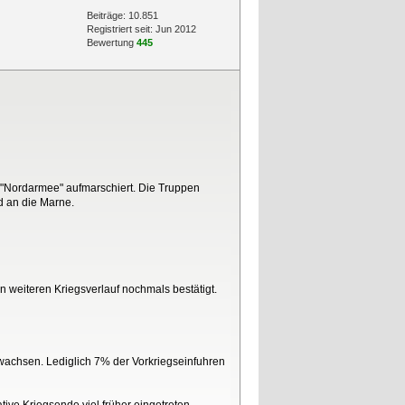
Beiträge: 10.851
Registriert seit: Jun 2012
Bewertung
445
 "Nordarmee" aufmarschiert. Die Truppen
d an die Marne.
n weiteren Kriegsverlauf nochmals bestätigt.
ewachsen. Lediglich 7% der Vorkriegseinfuhren
ve Kriegsende viel früher eingetreten.