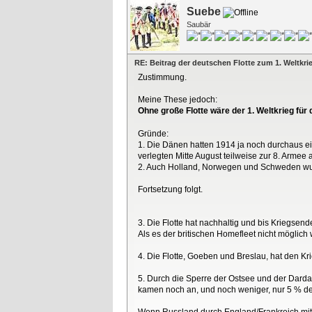
Suebe
Saubär
RE: Beitrag der deutschen Flotte zum 1. Weltkri
Zustimmung.
Meine These jedoch:
Ohne große Flotte wäre der 1. Weltkrieg fü
Gründe:
1. Die Dänen hatten 1914 ja noch durchaus ei
verlegten Mitte August teilweise zur 8. Arme
2. Auch Holland, Norwegen und Schweden wurde
Fortsetzung folgt.
3. Die Flotte hat nachhaltig und bis Kriegsen
Als es der britischen Homefleet nicht möglich
4. Die Flotte, Goeben und Breslau, hat den Kr
5. Durch die Sperre der Ostsee und der Darda
kamen noch an, und noch weniger, nur 5 % de
Wenn Russland durch England/Frankreich mit R