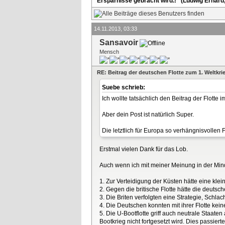
Ersparnisse gebracht wird.!" (Ludwig Erhard
14.11.2013, 03:33
Sansavoir
Mensch
RE: Beitrag der deutschen Flotte zum 1. Weltkri
Suebe schrieb:
Ich wollte tatsächlich den Beitrag der Flotte i
Aber dein Post ist natürlich Super.
Die letztlich für Europa so verhängnisvollen 
Erstmal vielen Dank für das Lob.
Auch wenn ich mit meiner Meinung in der Minder
1. Zur Verteidigung der Küsten hätte eine klein
2. Gegen die britische Flotte hätte die deuts
3. Die Briten verfolgten eine Strategie, Schl
4. Die Deutschen konnten mit ihrer Flotte ke
5. Die U-Bootflotte griff auch neutrale Staat
Bootkrieg nicht fortgesetzt wird. Dies passie