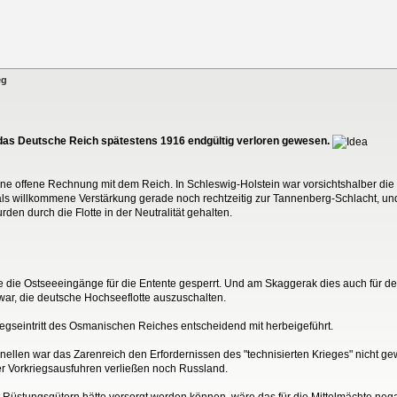
eg
r das Deutsche Reich spätestens 1916 endgültig verloren gewesen.
ne offene Rechnung mit dem Reich. In Schleswig-Holstein war vorsichtshalber die
e als willkommene Verstärkung gerade noch rechtzeitig zur Tannenberg-Schlacht, un
n durch die Flotte in der Neutralität gehalten.
de die Ostseeeingänge für die Entente gesperrt. Und am Skaggerak dies auch für de
 war, die deutsche Hochseeflotte auszuschalten.
iegseintritt des Osmanischen Reiches entscheidend mit herbeigeführt.
nellen war das Zarenreich den Erfordernissen des "technisierten Krieges" nicht g
r Vorkriegsausfuhren verließen noch Russland.
üstungsgütern hätte versorgt werden können, wäre das für die Mittelmächte negati