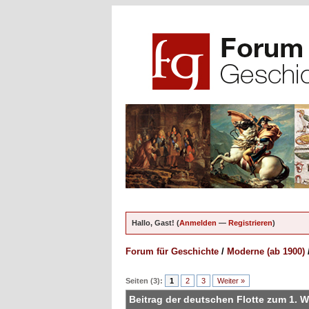
Hallo, Gast! (
Anmelden
—
Registrieren
)
Forum für Geschichte
/
Moderne (ab 1900)
ungen - 0 im Durchschnitt
Seiten (3):
1
2
3
Weiter »
Beitrag der deutschen Flotte zum 1. W