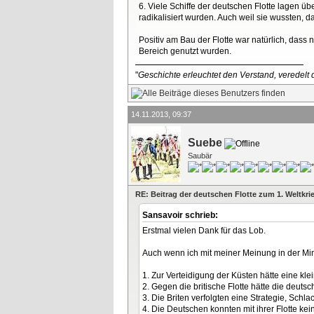
6. Viele Schiffe der deutschen Flotte lagen 
radikalisiert wurden. Auch weil sie wussten, 
Positiv am Bau der Flotte war natürlich, das
Bereich genutzt wurden.
"
Geschichte erleuchtet den Verstand, veredelt d
14.11.2013, 09:37
Suebe
Saubär
RE: Beitrag der deutschen Flotte zum 1. Weltkri
Sansavoir schrieb:
Erstmal vielen Dank für das Lob.
Auch wenn ich mit meiner Meinung in der Minde
1. Zur Verteidigung der Küsten hätte eine klei
2. Gegen die britische Flotte hätte die deuts
3. Die Briten verfolgten eine Strategie, Sch
4. Die Deutschen konnten mit ihrer Flotte k