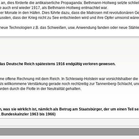
ten an, dies förderte die antikaiserliche Propaganda: Bethmann-Hollweg setzte schl
erte auch erst wieder 1917, als Bethmann-Hollweg entmachtet war.
 über Monate in den Häfen. Dies führte dazu, dass die Matrosen mit revolutionäre
wussten, dass der Krieg nicht zu See entschieden wird und ihre Opfer umsonst wäre
ss neue Technologien z.B. das Schweißen, usw. Anwendung fanden oder neue Stähle 
r das Deutsche Reich spätestens 1916 endgültig verloren gewesen.
ne offene Rechnung mit dem Reich. In Schleswig-Holstein war vorsichtshalber die
e als willkommene Verstärkung gerade noch rechtzeitig zur Tannenberg-Schlacht, un
n durch die Flotte in der Neutralität gehalten.
en, was sie wirklich ist, nämlich als Betrug am Staatsbürger, der um einen Tei
, Bundeskalnzler 1963 bis 1966)