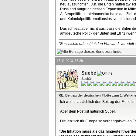
neu auszurichten. D.h. die Briten hätten zwis
Russland aufgrund dessen Expansion in Mittela
Außenpolitik in Lateinamerika hatte das Ziel, 
und Kolonialpolitik emotionslos, vom historis
Das schließt aber nicht aus, dass die Briten 
antideutsche Politik der Briten seit 1871 (wen
"
Geschichte erleuchtet den Verstand, veredelt d
13.11.2013, 16:29
Suebe
Saubär
RE: Beitrag der deutschen Flotte zum 1. Weltkri
Ich wollte tatsächlich den Beitrag der Flotte im
Aber dein Post ist natürlich Super.
Die letztlich für Europa so verhängnisvollen 
"Die Inflation muss als das hingestellt werd