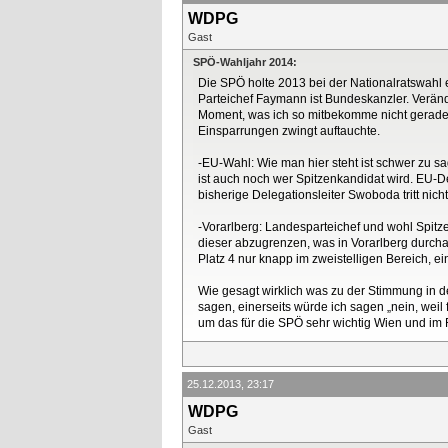
WDPG
Gast
SPÖ-Wahljahr 2014:
Die SPÖ holte 2013 bei der Nationalratswahl er
Parteichef Faymann ist Bundeskanzler. Veränd
Moment, was ich so mitbekomme nicht gerade P
Einsparrungen zwingt auftauchte.
-EU-Wahl: Wie man hier steht ist schwer zu s
ist auch noch wer Spitzenkandidat wird. EU-De
bisherige Delegationsleiter Swoboda tritt nich
-Vorarlberg: Landesparteichef und wohl Spitze
dieser abzugrenzen, was in Vorarlberg durcha
Platz 4 nur knapp im zweistelligen Bereich, ei
Wie gesagt wirklich was zu der Stimmung in d
sagen, einerseits würde ich sagen „nein, weil
um das für die SPÖ sehr wichtig Wien und im 
25.12.2013, 23:17
WDPG
Gast