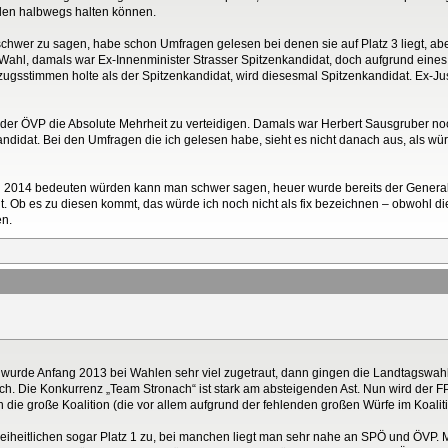
ahlen halbwegs halten können.
schwer zu sagen, habe schon Umfragen gelesen bei denen sie auf Platz 3 liegt, ab
EU-Wahl, damals war Ex-Innenminister Strasser Spitzenkandidat, doch aufgrund eine
ugsstimmen holte als der Spitzenkandidat, wird diesesmal Spitzenkandidat. Ex-Jusi
der ÖVP die Absolute Mehrheit zu verteidigen. Damals war Herbert Sausgruber n
ndidat. Bei den Umfragen die ich gelesen habe, sieht es nicht danach aus, als wü
2014 bedeuten würden kann man schwer sagen, heuer wurde bereits der Generalse
t. Ob es zu diesen kommt, das würde ich noch nicht als fix bezeichnen – obwohl 
en.
Ö wurde Anfang 2013 bei Wahlen sehr viel zugetraut, dann gingen die Landtagswah
ch. Die Konkurrenz „Team Stronach“ ist stark am absteigenden Ast. Nun wird der FP
die große Koalition (die vor allem aufgrund der fehlenden großen Würfe im Koaliti
heitlichen sogar Platz 1 zu, bei manchen liegt man sehr nahe an SPÖ und ÖVP. 