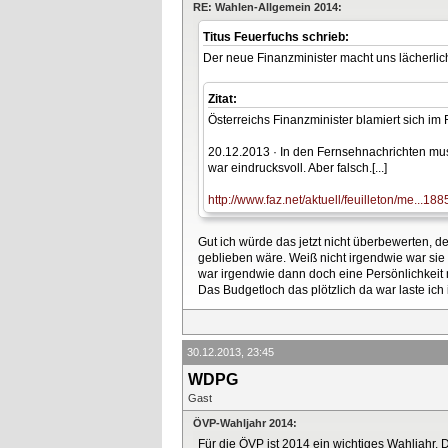
RE: Wahlen-Allgemein 2014:
Titus Feuerfuchs schrieb:
Der neue Finanzminister macht uns lächerlich.
Zitat:
Österreichs Finanzminister blamiert sich im
20.12.2013 · In den Fernsehnachrichten muss
war eindrucksvoll. Aber falsch.[...]
http://www.faz.net/aktuell/feuilleton/me...188
Gut ich würde das jetzt nicht überbewerten, 
geblieben wäre. Weiß nicht irgendwie war sie 
war irgendwie dann doch eine Persönlichkeit m
Das Budgetloch das plötzlich da war laste ich i
30.12.2013, 23:45
WDPG
Gast
ÖVP-Wahljahr 2014:
Für die ÖVP ist 2014 ein wichtiges Wahljahr. 