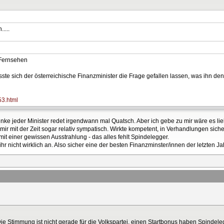
....
 Fernsehen
te sich der österreichische Finanzminister die Frage gefallen lassen, was ihn denn
53.html
denke jeder Minister redet irgendwann mal Quatsch. Aber ich gebe zu mir wäre es 
mir mit der Zeit sogar relativ sympatisch. Wirkte kompetent, in Verhandlungen sic
it einer gewissen Ausstrahlung - das alles fehlt Spindelegger.
hr nicht wirklich an. Also sicher eine der besten Finanzminster/innen der letzten Jah
Die Stimmung ist nicht gerade für die Volkspartei, einen Startbonus haben Spindel