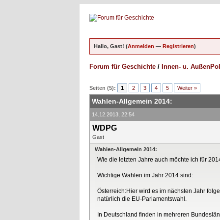
Hallo, Gast! (
Anmelden
—
Registrieren
)
Forum für Geschichte
/
Innen- u. AußenPol
ungen - 0 im Durchschnitt
Seiten (5):
1
2
3
4
5
Weiter »
Wahlen-Allgemein 2014:
14.12.2013, 22:54
WDPG
Gast
Wahlen-Allgemein 2014:
Wie die letzten Jahre auch möchte ich für 2
Wichtige Wahlen im Jahr 2014 sind:
Österreich:Hier wird es im nächsten Jahr fo
natürlich die EU-Parlamentswahl.
In Deutschland finden in mehreren Bundeslä