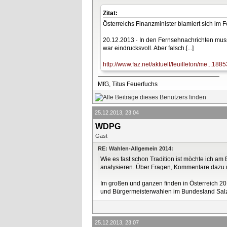
Zitat:
Österreichs Finanzminister blamiert sich im 
20.12.2013 · In den Fernsehnachrichten musst
war eindrucksvoll. Aber falsch.[...]
http://www.faz.net/aktuell/feuilleton/me...1885
MfG, Titus Feuerfuchs
25.12.2013, 23:04
WDPG
Gast
RE: Wahlen-Allgemein 2014:
Wie es fast schon Tradition ist möchte ich am
analysieren. Über Fragen, Kommentare dazu us
Im großen und ganzen finden in Österreich 20
und Bürgermeisterwahlen im Bundesland Sal
25.12.2013, 23:07