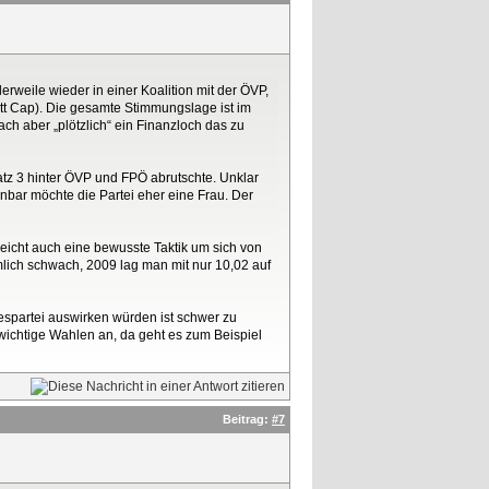
erweile wieder in einer Koalition mit der ÖVP,
tt Cap). Die gesamte Stimmungslage ist im
h aber „plötzlich“ ein Finanzloch das zu
atz 3 hinter ÖVP und FPÖ abrutschte. Unklar
inbar möchte die Partei eher eine Frau. Der
lleicht auch eine bewusste Taktik um sich von
lich schwach, 2009 lag man mit nur 10,02 auf
espartei auswirken würden ist schwer zu
 wichtige Wahlen an, da geht es zum Beispiel
Beitrag:
#7