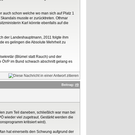
er auch schon welche wo man sich auf Platz 1
s Skandals musste er zurücktreten. Othmar
tzministerin Karl könnte ebenfalls auf die
och der Landeshauptmann, 2011 folgte ihm
rde es gelingen die Absolute Mehrheit zu
kretär (Blümel statt Rauch) und der
die ÖVP im Bund schwach abschnitt gelang es
Beitrag:
#9
len zum Teil daneben, schließlich war man bei
Ö wieder viel zugetraut. Gestärkt werden die
onsprogramm kritisiert wird).
Man hat einerseits den Schwung aufgrund der