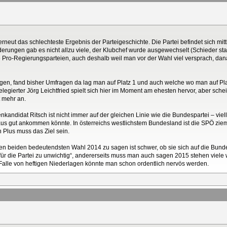
neut das schlechteste Ergebnis der Parteigeschichte. Die Partei befindet sich mittl
erungen gab es nicht allzu viele, der Klubchef wurde ausgewechselt (Schieder sta
ro-Regierungsparteien, auch deshalb weil man vor der Wahl viel versprach, danac
agen, fand bisher Umfragen da lag man auf Platz 1 und auch welche wo man auf Pl
legierter Jörg Leichtfried spielt sich hier im Moment am ehesten hervor, aber sche
t mehr an.
nkandidat Ritsch ist nicht immer auf der gleichen Linie wie die Bundespartei – vie
us gut ankommen könnte. In österreichs westlichstem Bundesland ist die SPÖ ziem
n Plus muss das Ziel sein.
en beiden bedeutendsten Wahl 2014 zu sagen ist schwer, ob sie sich auf die Bund
 für die Partei zu unwichtig“, andererseits muss man auch sagen 2015 stehen viele
Falle von heftigen Niederlagen könnte man schon ordentlich nervös werden.