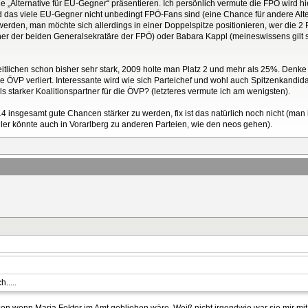
e „Alternative für EU-Gegner“ präsentieren. Ich persönlich vermute die FPÖ wird
 das viele EU-Gegner nicht unbedingt FPÖ-Fans sind (eine Chance für andere Al
rden, man möchte sich allerdings in einer Doppelspitze positionieren, wer die 2 Pe
er der beiden Generalsekratäre der FPÖ) oder Babara Kappl (meineswissens gilt sie
heitlichen schon bisher sehr stark, 2009 holte man Platz 2 und mehr als 25%. Den
ÖVP verliert. Interessante wird wie sich Parteichef und wohl auch Spitzenkandidat 
ls starker Koalitionspartner für die ÖVP? (letzteres vermute ich am wenigsten).
14 insgesamt gute Chancen stärker zu werden, fix ist das natürlich noch nicht (m
hler könnte auch in Vorarlberg zu anderen Parteien, wie den neos gehen).
.....