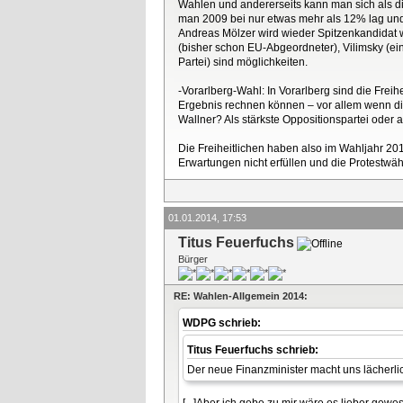
Wahlen und andererseits kann man sich als di
man 2009 bei nur etwas mehr als 12% lag und
Andreas Mölzer wird wieder Spitzenkandidat we
(bisher schon EU-Abgeordneter), Vilimsky (ein
Partei) sind möglichkeiten.
-Vorarlberg-Wahl: In Vorarlberg sind die Frei
Ergebnis rechnen können – vor allem wenn die 
Wallner? Als stärkste Oppositionspartei oder a
Die Freiheitlichen haben also im Wahljahr 20
Erwartungen nicht erfüllen und die Protestwä
01.01.2014, 17:53
Titus Feuerfuchs
Bürger
RE: Wahlen-Allgemein 2014:
WDPG schrieb:
Titus Feuerfuchs schrieb:
Der neue Finanzminister macht uns lächerlich