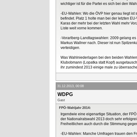
wichtiger ist für die Partei es sich bei den W
-EU-Wahlen: Wo die ÖVP hier genau liegt ist 
befindet. Platz 1 holte man bei der letzten 
Karas der mehr bei der letzten Wahl mehr Vorz
Liste weit vorne kommen.
-Vorarlberg-Landtagswahlen: 2009 gelang es 
Markus Wallner nach. Dieser ist nun Spitzenka
verteidigen.
Was Wahlniederlagen bei den beiden Wahlen 
Klubobmann (Lopatka statt Kopf) ausgetausch
ihr zumindest 2013 einige male zu überrasch
31.12.2013, 00:08
WDPG
Gast
FPÖ-Wahljahr 2014:
Irgendwie eine eigenartige Situation, der FP
der Nationalratswahl 2013 doch sehr erfolgrei
Freiheitlichen auch durch die Stimmung gegen 
-EU-Wahlen: Manche Umfragen trauen den Frei