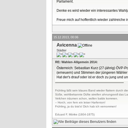
Parlament.
Denke es wird wieder ein interessantes Wahlj
Freue mich auf hoffentlich wieder zahlreiche
15.12.2013, 00:06
Avicenna
Städter
RE: Wahlen-Allgemein 2014:
Österreich: Sebastian Kurz (27-jährig) ÖVP-Po
(erneuern) und Stimmen der jüngeren Wähler 
Hat der's drauf oder ist er doch zu jung und 
Frühling läßt sein blaues Band wieder flattern durch die
Süße, wohlbekannte Düfte streifen ahnungsvoll das L
Veilchen träumen schon, wollen balde kommen.
– Horch, von fern ein leiser Harfenton!
Frühling, ja du bist's! Dich hab ich vernommen!
Eduard F. Mörike (1804-1875)