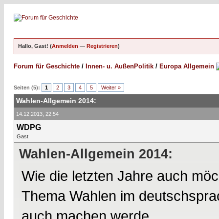
Hallo, Gast! (
Anmelden
—
Registrieren
)
Forum für Geschichte
/
Innen- u. AußenPolitik
/
Europa Allgemein
Seiten (5):
1
2
3
4
5
Weiter »
Wahlen-Allgemein 2014:
14.12.2013, 22:54
WDPG
Gast
Wahlen-Allgemein 2014:
Wie die letzten Jahre auch möc
Thema Wahlen im deutschsprach
auch machen werde.