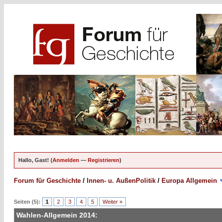
Hallo, Gast! (
Anmelden
—
Registrieren
)
Forum für Geschichte
/
Innen- u. AußenPolitik
/
Europa Allgemein
Seiten (5):
1
2
3
4
5
Weiter »
Wahlen-Allgemein 2014: