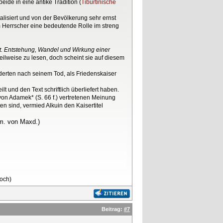
 beide in eine antike Tradition (
Tiburtinische
lisiert und von der Bevölkerung sehr ernst
errscher eine bedeutende Rolle im streng
it. Entstehung, Wandel und Wirkung einer
ilweise zu lesen, doch scheint sie auf diesem
nderten nach seinem Tod, als Friedenskaiser
 und den Text schriftlich überliefert haben.
von Adamek* (S. 66 f.) vertretenen Meinung
n sind, vermied Alkuin den Kaisertitel
nm. von Maxd.)
loch)
Beitrag:
#7