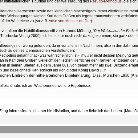
der mittelalterlichen Tiburtina und der Weissagung des
Pseudo-Methodius
, die sich
terlichen Herrschern sowie den kirchlichen Machtträgern immer wieder instrumenta
cher Weissagungen wiesen Karl dem Großen als legendenumwobenem verklärtem H
f der Weltreiche zu (so z. B.
Adso von Montier-en-Der
).
vor allem die Habilitationsschrift von Hannes Möhring,
"Der Weltkaiser der Endze
Thorbecke Verlag 2000). Ich bin leider noch nicht dazu gekommen, sie ganz oder te
.
 allerdings nur wenig gefunden, da er vor allem im Nachhinein, also in den Jahrhu
jedoch zu den zeitgenössischen Vorstellungen:
thodios gekannt hat - was wahrscheinlich ist -, muß er nicht dessen Meinung geteilt
h in Karl dem Großen vielleicht den letzten Herrscher der Franken, entgegen der 
denn in seinen Briefen aus dem Jahre 801, von denen mehr als zwei Dutzend erhalte
nd bezeichnete Karl schlicht als König oder König David [...]"
schen Endreich der mittelalterlichen Bibelerklärung. Diss. München 1938 (A
 vielleicht habe ich am Wochenende weitere Ergebnisse.
 Zeug interessieren. Ich aber bin Historiker, und daher liebe ich das Leben. (Marc B