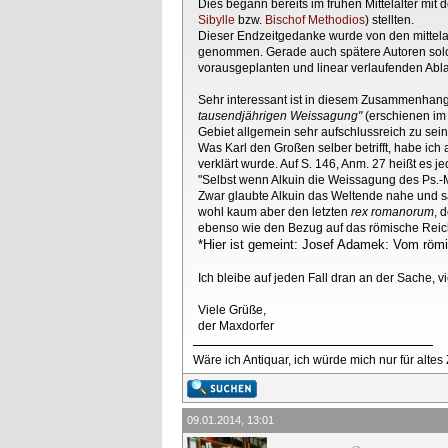
Dies begann bereits im frühen Mittelalter mit 
Sibylle
bzw.
Bischof Methodios
) stellten.
Dieser Endzeitgedanke wurde von den mittelal
genommen. Gerade auch spätere Autoren sol
vorausgeplanten und linear verlaufenden Ablau
Sehr interessant ist in diesem Zusammenhang 
tausendjährigen Weissagung"
(erschienen im 
Gebiet allgemein sehr aufschlussreich zu sein
Was Karl den Großen selber betrifft, habe ich
verklärt wurde. Auf S. 146, Anm. 27 heißt es 
"Selbst wenn Alkuin die Weissagung des Ps.-Me
Zwar glaubte Alkuin das Weltende nahe und sa
wohl kaum aber den letzten
rex romanorum
, 
ebenso wie den Bezug auf das römische Reich u
*Hier ist gemeint: Josef Adamek: Vom römi
Ich bleibe auf jeden Fall dran an der Sache,
Viele Grüße,
der Maxdorfer
Wäre ich Antiquar, ich würde mich nur für altes
09.01.2014, 13:01