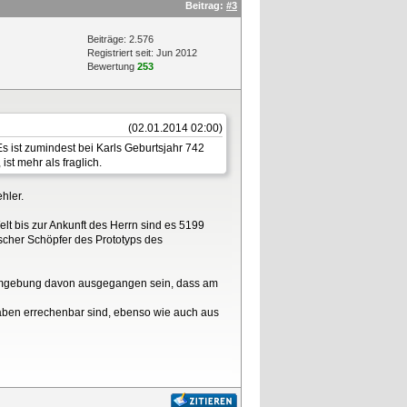
Beitrag:
#3
Beiträge: 2.576
Registriert seit: Jun 2012
Bewertung
253
(02.01.2014 02:00)
 ist zumindest bei Karls Geburtsjahr 742
st mehr als fraglich.
hler.
lt bis zur Ankunft des Herrn sind es 5199
rscher Schöpfer des Prototyps des
ne Umgebung davon ausgegangen sein, dass am
aben errechenbar sind, ebenso wie auch aus