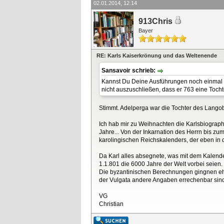
02.01.2014, 12:14
913Chris
Bayer
RE: Karls Kaiserkrönung und das Weltenende
Sansavoir schrieb:
Kannst Du Deine Ausführungen noch einmal p
nicht auszuschließen, dass er 763 eine Tocht
Stimmt. Adelperga war die Tochter des Langob
Ich hab mir zu Weihnachten die Karlsbiographi
Jahre... Von der Inkarnation des Herrn bis zu
karolingischen Reichskalenders, der eben in 
Da Karl alles absegnete, was mit dem Kalende
1.1.801 die 6000 Jahre der Welt vorbei seien.
Die byzantinischen Berechnungen gingnen eh
der Vulgata andere Angaben errechenbar sind.
VG
Christian