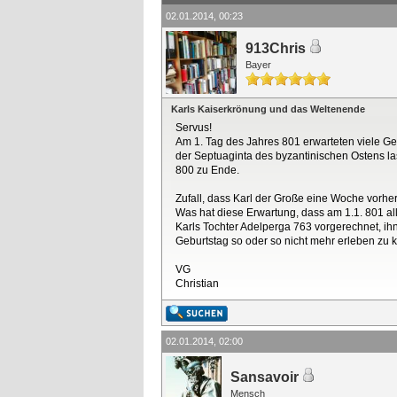
02.01.2014, 00:23
913Chris
Bayer
Karls Kaiserkrönung und das Weltenende
Servus!
Am 1. Tag des Jahres 801 erwarteten viele G
der Septuaginta des byzantinischen Ostens l
800 zu Ende.
Zufall, dass Karl der Große eine Woche vorhe
Was hat diese Erwartung, dass am 1.1. 801 al
Karls Tochter Adelperga 763 vorgerechnet, ih
Geburtstag so oder so nicht mehr erleben z
VG
Christian
02.01.2014, 02:00
Sansavoir
Mensch