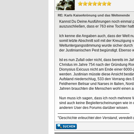
RE: Karls Kaiserkrönung und das Weltenende
Kannst Du Deine Ausführungen noch einmal pr
auszuschließen, dass er 763 eine Tochter hatt
Ich kenne die Angaben auch, dass der Welt nur
somit letzte Abschnitt soll mit der Kreuzigu
Weltuntergangsstimmung wurde sicher durch E
der Justinianischen Pest begünstigt. Ebenso 
Ist es nun Zufall oder nicht, dass bereits i
Christus im Jahre 754 nach der Gründung Rom
Dionysius Exicuus nicht am Ende einer 6000-j
werden. Justinian müsste diese Ansicht bestä
Aufstand niederschlug, 533 den Vorrang des B
Feldherren Belisar und Narses in Italien, No
Jahren brauchten die Menschen wohl einen akti
Nun muss ich sagen, dass ich noch mehrere We
sind auch keine Begleiterscheinungen wie in 
anderen User des Forums darüber wissen.
"
Geschichte erleuchtet den Verstand, veredelt d