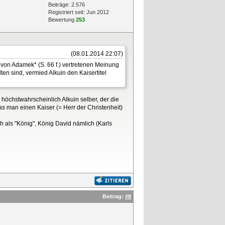
Beiträge: 2.576
Registriert seit: Jun 2012
Bewertung
253
(08.01.2014 22:07)
 von Adamek* (S. 66 f.) vertretenen Meinung
en sind, vermied Alkuin den Kaisertitel
 höchstwahrscheinlich Alkuin selber, der die
das man einen Kaiser (= Herr der Christenheit)
als "König", König David nämlich (Karls
Beitrag:
#8