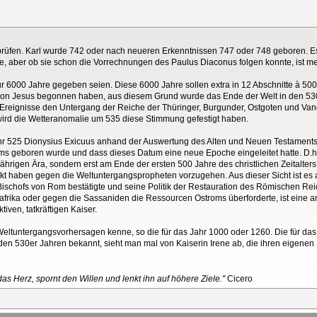
üfen. Karl wurde 742 oder nach neueren Erkenntnissen 747 oder 748 geboren. Es i
e, aber ob sie schon die Vorrechnungen des Paulus Diaconus folgen konnte, ist meh
 6000 Jahre gegeben seien. Diese 6000 Jahre sollen extra in 12 Abschnitte à 500 
ng von Jesus begonnen haben, aus diesem Grund wurde das Ende der Welt in den 53
reignisse den Untergang der Reiche der Thüringer, Burgunder, Ostgoten und Van
wird die Wetteranomalie um 535 diese Stimmung gefestigt haben.
m Jahr 525 Dionysius Exicuus anhand der Auswertung des Alten und Neuen Testament
s geboren wurde und dass dieses Datum eine neue Epoche eingeleitet hatte. D.h.
ährigen Ära, sondern erst am Ende der ersten 500 Jahre des christlichen Zeitalter
rkt haben gegen die Weltuntergangspropheten vorzugehen. Aus dieser Sicht ist es 
ischofs von Rom bestätigte und seine Politik der Restauration des Römischen Reic
rdafrika oder gegen die Sassaniden die Ressourcen Ostroms überforderte, ist eine 
ven, tatkräftigen Kaiser.
ltuntergangsvorhersagen kenne, so die für das Jahr 1000 oder 1260. Die für das J
den 530er Jahren bekannt, sieht man mal von Kaiserin Irene ab, die ihren eigenen 
as Herz, spornt den Willen und lenkt ihn auf höhere Ziele."
Cicero