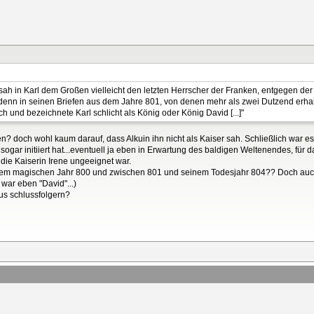
ah in Karl dem Großen vielleicht den letzten Herrscher der Franken, entgegen der
 denn in seinen Briefen aus dem Jahre 801, von denen mehr als zwei Dutzend erhalt
und bezeichnete Karl schlicht als König oder König David [...]"
n? doch wohl kaum darauf, dass Alkuin ihn nicht als Kaiser sah. Schließlich war es
ogar initiiert hat...eventuell ja eben in Erwartung des baldigen Weltenendes, für 
die Kaiserin Irene ungeeignet war.
em magischen Jahr 800 und zwischen 801 und seinem Todesjahr 804?? Doch auch 
war eben "David"...)
us schlussfolgern?