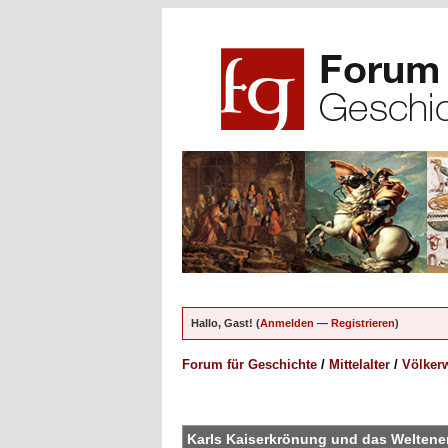
Hallo, Gast! (
Anmelden
—
Registrieren
)
Forum für Geschichte
/
Mittelalter
/
Völkerw
en - 0 im Durchschnitt
Karls Kaiserkrönung und das Welten