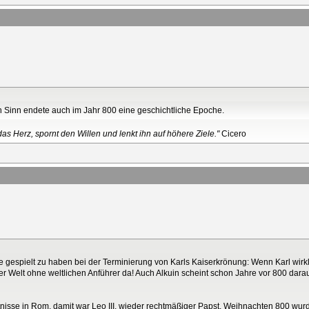
en Sinn endete auch im Jahr 800 eine geschichtliche Epoche.
as Herz, spornt den Willen und lenkt ihn auf höhere Ziele."
Cicero
le gespielt zu haben bei der Terminierung von Karls Kaiserkrönung: Wenn Karl wirk
der Welt ohne weltlichen Anführer da! Auch Alkuin scheint schon Jahre vor 800 dar
tnisse in Rom, damit war Leo III. wieder rechtmäßiger Papst. Weihnachten 800 wurd