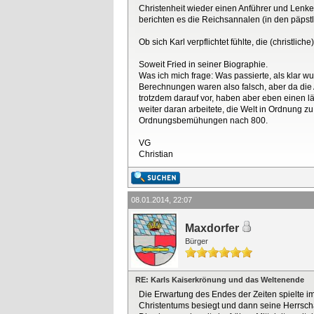
Christenheit wieder einen Anführer und Lenke
berichten es die Reichsannalen (in den päpstl
Ob sich Karl verpflichtet fühlte, die (christlic
Soweit Fried in seiner Biographie.
Was ich mich frage: Was passierte, als klar wu
Berechnungen waren also falsch, aber da die A
trotzdem darauf vor, haben aber eben einen läng
weiter daran arbeitete, die Welt in Ordnung zu 
Ordnungsbemühungen nach 800.
VG
Christian
08.01.2014, 22:07
Maxdorfer
Bürger
RE: Karls Kaiserkrönung und das Weltenende
Die Erwartung des Endes der Zeiten spielte im
Christentums besiegt und dann seine Herrschaf