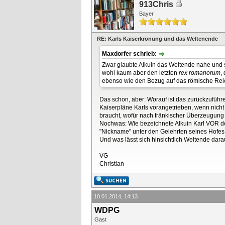
913Chris
Bayer
RE: Karls Kaiserkrönung und das Weltenende
Maxdorfer schrieb:
Zwar glaubte Alkuin das Weltende nahe und s
wohl kaum aber den letzten
rex romanorum
,
ebenso wie den Bezug auf das römische Reich 
Das schon, aber: Worauf ist das zurückzuführe
Kaiserpläne Karls vorangetrieben, wenn nicht s
braucht, wofür nach fränkischer Überzeugung 
Nochwas: Wie bezeichnete Alkuin Karl VOR d
"Nickname" unter den Gelehrten seines Hofes 
Und was lässt sich hinsichtlich Weltende dara
VG
Christian
10.01.2014, 14:13
WDPG
Gast