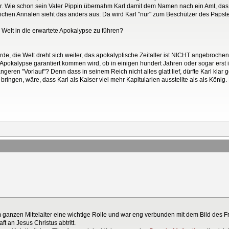
r. Wie schon sein Vater Pippin übernahm Karl damit dem Namen nach ein Amt, das e
ichen Annalen sieht das anders aus: Da wird Karl "nur" zum Beschützer des Papstes
he) Welt in die erwartete Apokalypse zu führen?
rde, die Welt dreht sich weiter, das apokalyptische Zeitalter ist NICHT angebroche
pokalypse garantiert kommen wird, ob in einigen hundert Jahren oder sogar erst i
eren "Vorlauf"? Denn dass in seinem Reich nicht alles glatt lief, dürfte Karl klar ge
bringen, wäre, dass Karl als Kaiser viel mehr Kapitularien ausstellte als als König. 
 ganzen Mittelalter eine wichtige Rolle und war eng verbunden mit dem Bild des F
t an Jesus Christus abtritt.