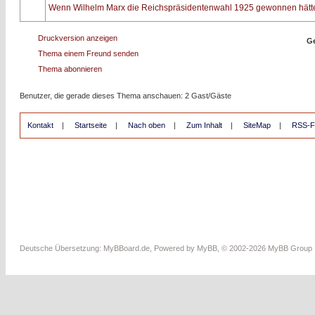
Wenn Wilhelm Marx die Reichspräsidentenwahl 1925 gewonnen hätt
Druckversion anzeigen
Ge
Thema einem Freund senden
Thema abonnieren
Benutzer, die gerade dieses Thema anschauen: 2 Gast/Gäste
Kontakt
|
Startseite
|
Nach oben
|
Zum Inhalt
|
SiteMap
|
RSS-F
Deutsche Übersetzung:
MyBBoard.de
, Powered by
MyBB
, © 2002-2026
MyBB Group