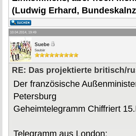
(Ludwig Erhard, Bundeskalnzl
10.04.2014, 19:49
Suebe
Saubär
RE: Das projektierte britisch
Der französische Außenminister
Petersburg
Geheimtelegramm Chiffriert 15
Telegramm aus London: