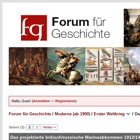
Hallo, Gast! (
Anmelden
—
Registrieren
)
Forum für Geschichte
/
Moderne (ab 1900)
/
Erster Weltkrieg
/
Da
Seiten (2):
1
2
Weiter »
Das projektierte britisch/russische Marineabkommen 1912/1