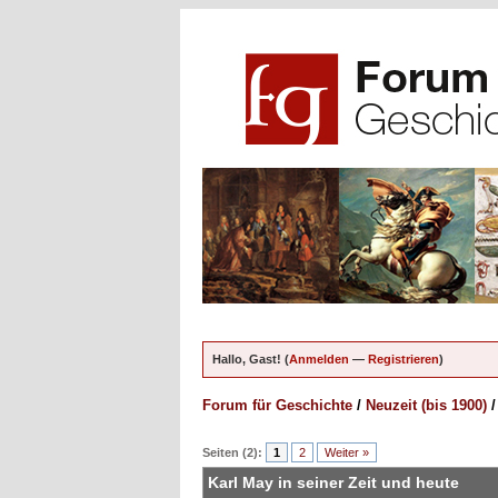
Hallo, Gast! (
Anmelden
—
Registrieren
)
Forum für Geschichte
/
Neuzeit (bis 1900)
ungen - 0 im Durchschnitt
Seiten (2):
1
2
Weiter »
Karl May in seiner Zeit und heute