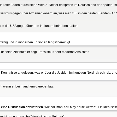
e ein roter Faden durch seine Werke. Dieser entsprach im Deutschland des späten 1
Rassismus gegenüber Afroamerikanern an, was man z.B. in den beiden Bänden Old
elche die USA gegenüber den Indianern betrieben hatten.
rfähig und in modernen Editionen längst bereinigt.
 Für seine Zeit hatte er bzgl. Rassismus sehr moderne Ansichten.
he Kenntnisse angelesen, was er über die Jesiden im heutigen Nordirak schrieb, erl
auch wenn er bei manchem danebenlag.
, eine Diskussion anzustoßen.
Wie soll man Karl May heute werten? Ein idealistis
aucht ein paar solche "idealistischen Spinner"....