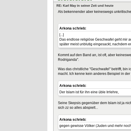
RE: Karl May in seiner Zeit und heute
Als bekennender aber keineswegs unkritische
Arkona schrieb:
[...]
Das endlose religiöse Geschwafel geht mir 
später meist unblutig eingesackt, nachdem er
Kommt auf den Band an, ist oft, aber keines
Rodriganda".
Was das christliche "Geschwafel" betrifft, bi
macht. Ich kenne kein anderes Beispiel in der 
Arkona schrieb:
Der Islam ist für ihn eine üble Irrlehre,
Seine Skepsis gegenüber dem Islam ist ja nic
sich zz so alles abspielt...
Arkona schrieb:
gegen gewisse Völker (Juden und mehr noch A