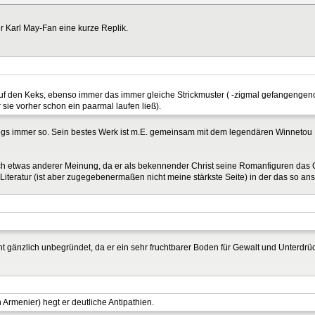
r Karl May-Fan eine kurze Replik.
auf den Keks, ebenso immer das immer gleiche Strickmuster ( -zigmal gefangengen
 sie vorher schon ein paarmal laufen ließ).
wegs immer so. Sein bestes Werk ist m.E. gemeinsam mit dem legendären Winnetou
n ich etwas anderer Meinung, da er als bekennender Christ seine Romanfiguren das C
Literatur (ist aber zugegebenermaßen nicht meine stärkste Seite) in der das so ansc
ht gänzlich unbegründet, da er ein sehr fruchtbarer Boden für Gewalt und Unterdrü
rmenier) hegt er deutliche Antipathien.