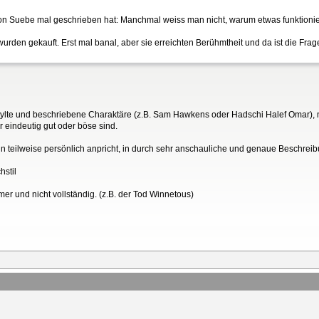
chon Suebe mal geschrieben hat: Manchmal weiss man nicht, warum etwas funktioni
wurden gekauft. Erst mal banal, aber sie erreichten Berühmtheit und da ist die Fra
tylte und beschriebene Charaktäre (z.B. Sam Hawkens oder Hadschi Halef Omar), mi
r eindeutig gut oder böse sind.
 ihn teilweise persönlich anpricht, in durch sehr anschauliche und genaue Beschre
hstil
mer und nicht vollständig. (z.B. der Tod Winnetous)