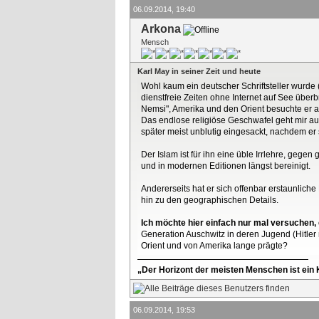
06.09.2014, 19:40
Arkona
Mensch
Karl May in seiner Zeit und heute
Wohl kaum ein deutscher Schriftsteller wurde
dienstfreie Zeiten ohne Internet auf See überb
Nemsi", Amerika und den Orient besuchte er als
Das endlose religiöse Geschwafel geht mir a
später meist unblutig eingesackt, nachdem er 
Der Islam ist für ihn eine üble Irrlehre, gege
und in modernen Editionen längst bereinigt.
Andererseits hat er sich offenbar erstaunlich
hin zu den geographischen Details.
Ich möchte hier einfach nur mal versuchen,
Generation Auschwitz in deren Jugend (Hitler 
Orient und von Amerika lange prägte?
„Der Horizont der meisten Menschen ist ein K
06.09.2014, 19:53