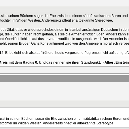
lässt in seinen Büchern sogar die Ehe zwischen einem südafrikanischem Buren und
ochter im Wilden Westen. Andererseits pflegt er altbekannte Stereotype.
des Zitat, dass er widerspruchslos einem in istanbul ansässigen Deutschen in den M
ge, die Türken haben recht gethan, als sie die Armenier totschlugen. Anders kann s
 Oberflächlichkeit auf das unverantwortlichste ausgenutzt wird. Der Armenier ist d
tiehlt seinen Bruder. Ganz Konstantinopel wird von den Armeniern moralisch verpest
. Er bezieht sich also auf frühere, heute vergessene Pogrome, nicht auf den gro
reis mit dem Radius 0. Und das nennen sie ihren Standpunkt.“ (Albert Einstein
 lässt in seinen Büchern sogar die Ehe zwischen einem südafrikanischem Buren un
tochter im Wilden Westen. Andererseits pflegt er altbekannte Stereotype.