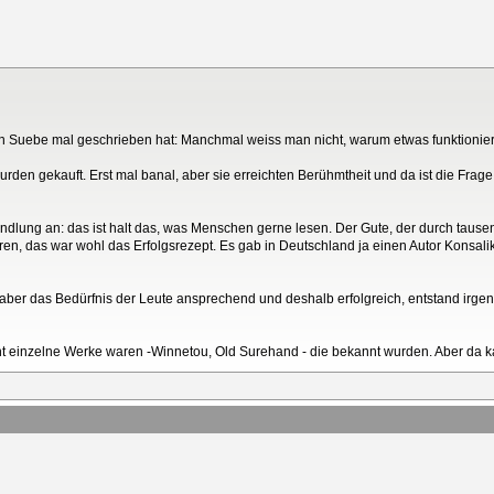
hon Suebe mal geschrieben hat: Manchmal weiss man nicht, warum etwas funktionie
urden gekauft. Erst mal banal, aber sie erreichten Berühmtheit und da ist die Frag
ndlung an: das ist halt das, was Menschen gerne lesen. Der Gute, der durch tause
ren, das war wohl das Erfolgsrezept. Es gab in Deutschland ja einen Autor Konsali
ur, aber das Bedürfnis der Leute ansprechend und deshalb erfolgreich, entstand ir
icht einzelne Werke waren -Winnetou, Old Surehand - die bekannt wurden. Aber da