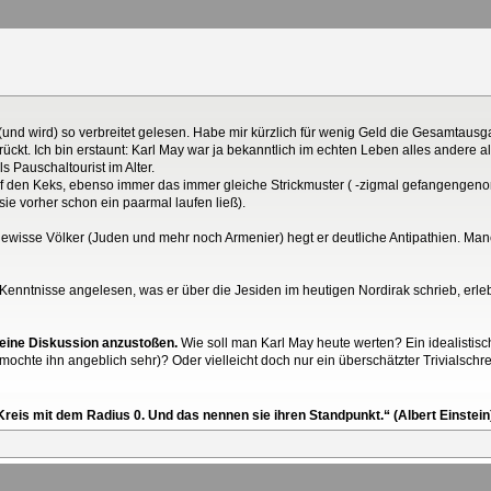
 (und wird) so verbreitet gelesen. Habe mir kürzlich für wenig Geld die Gesamtau
rückt. Ich bin erstaunt: Karl May war ja bekanntlich im echten Leben alles andere 
 Pauschaltourist im Alter.
uf den Keks, ebenso immer das immer gleiche Strickmuster ( -zigmal gefangengeno
sie vorher schon ein paarmal laufen ließ).
n gewisse Völker (Juden und mehr noch Armenier) hegt er deutliche Antipathien. Man
e Kenntnisse angelesen, was er über die Jesiden im heutigen Nordirak schrieb, erle
 eine Diskussion anzustoßen.
Wie soll man Karl May heute werten? Ein idealistisc
mochte ihn angeblich sehr)? Oder vielleicht doch nur ein überschätzter Trivialschr
reis mit dem Radius 0. Und das nennen sie ihren Standpunkt.“ (Albert Einstein