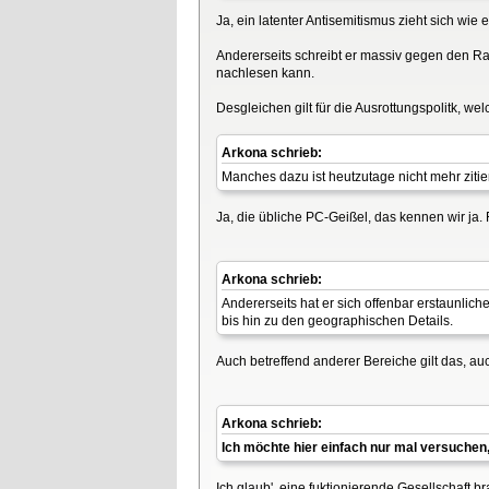
Ja, ein latenter Antisemitismus zieht sich wi
Andererseits schreibt er massiv gegen den 
nachlesen kann.
Desgleichen gilt für die Ausrottungspolitk, w
Arkona schrieb:
Manches dazu ist heutzutage nicht mehr zitie
Ja, die übliche PC-Geißel, das kennen wir ja.
Arkona schrieb:
Andererseits hat er sich offenbar erstaunlic
bis hin zu den geographischen Details.
Auch betreffend anderer Bereiche gilt das, 
Arkona schrieb:
Ich möchte hier einfach nur mal versuchen
Ich glaub', eine fuktionierende Gesellschaft br