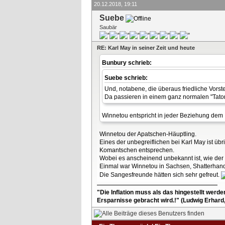
20.12.2018, 19:11
Suebe
Saubär
RE: Karl May in seiner Zeit und heute
Bunbury schrieb:
Suebe schrieb:
Und, notabene, die überaus friedliche Vorst
Da passieren in einem ganz normalen "Tatort
Winnetou entspricht in jeder Beziehung dem 
Winnetou der Apatschen-Häuptling.
Eines der unbegreiflichen bei Karl May ist 
Komantschen entsprechen.
Wobei es anscheinend unbekannt ist, wie de
Einmal war Winnetou in Sachsen, Shatterhand
Die Sangesfreunde hätten sich sehr gefreut.
"Die Inflation muss als das hingestellt werd
Ersparnisse gebracht wird.!" (Ludwig Erhard