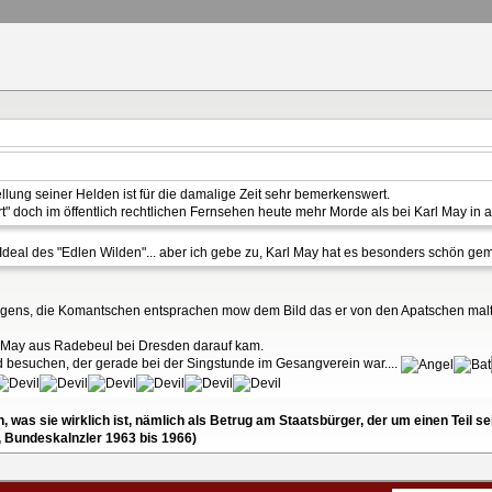
ellung seiner Helden ist für die damalige Zeit sehr bemerkenswert.
" doch im öffentlich rechtlichen Fernsehen heute mehr Morde als bei Karl May in 
Ideal des "Edlen Wilden"... aber ich gebe zu, Karl May hat es besonders schön ge
übrigens, die Komantschen entsprachen mow dem Bild das er von den Apatschen ma
r May aus Radebeul bei Dresden darauf kam.
 besuchen, der gerade bei der Singstunde im Gesangverein war....
en, was sie wirklich ist, nämlich als Betrug am Staatsbürger, der um einen Tei
, Bundeskalnzler 1963 bis 1966)