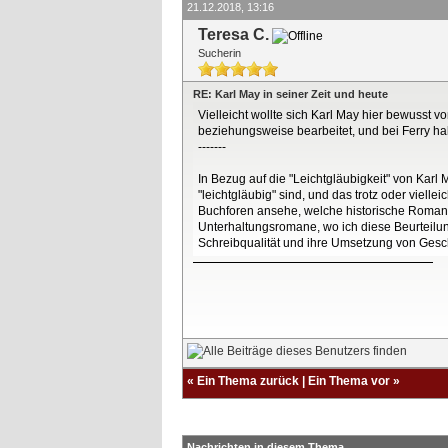
21.12.2018, 13:16
Teresa C.
Sucherin
RE: Karl May in seiner Zeit und heute
Vielleicht wollte sich Karl May hier bewusst 
beziehungsweise bearbeitet, und bei Ferry 
-------
In Bezug auf die "Leichtgläubigkeit" von Karl
"leichtgläubig" sind, und das trotz oder viel
Buchforen ansehe, welche historische Romane d
Unterhaltungsromane, wo ich diese Beurteilung
Schreibqualität und ihre Umsetzung von Gesch
«
Ein Thema zurück
|
Ein Thema vor
»
Nachrichten in diesem Thema