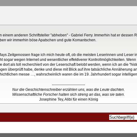
von einem anderen Schriftsteller "abheben" - Gabriel Ferry. Immerhin hat er dessen
haben wir immerhin böse Apatschen und gute Komantschen.
 Mays Zeitgenossen frage ich mich heute oft, ob die meisten Leserinnen und Leser 
leicht sogar wegen Internet und wesentlicher effektiverer Kontrollmöglichkeiten. W
ort als toll recherchiert von der Leserschaft belobt werden, wenn ich an die "hist
en überprüft habe, denke und diese mit Blick auf ihre tatsächliche Annäherung an 
ichtlichen messe …, wahrscheinlich waren die im 19. Jahrhundert sogar intelligent
---------------------------
Nur die Geschichtenschreiber erzählen uns, was die Leute dachten.
Wissenschaftliche Forscher halten sich streng an das, was sie taten.
Josephine Tey, Alibi für einen König