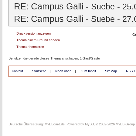
RE: Campus Galli
-
Suebe
- 25.
RE: Campus Galli
-
Suebe
- 27.
Druckversion anzeigen
Ge
Thema einem Freund senden
Thema abonnieren
Benutzer, die gerade dieses Thema anschauen: 1 Gast/Gäste
Kontakt
|
Startseite
|
Nach oben
|
Zum Inhalt
|
SiteMap
|
RSS-F
Deutsche Übersetzung:
MyBBoard.de
, Powered by
MyBB
, © 2002-2026
MyBB Group