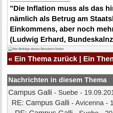
"Die Inflation muss als das hi
nämlich als Betrug am Staatsb
Einkommens, aber noch mehr 
(Ludwig Erhard, Bundeskalnzl
«
Ein Thema zurück
|
Ein The
Nachrichten in diesem Thema
Campus Galli
-
Suebe
- 19.09.20
RE: Campus Galli
-
Avicenna
- 
RE: Campus Galli