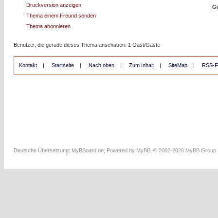
Druckversion anzeigen
Ge
Thema einem Freund senden
Thema abonnieren
Benutzer, die gerade dieses Thema anschauen: 1 Gast/Gäste
Kontakt
|
Startseite
|
Nach oben
|
Zum Inhalt
|
SiteMap
|
RSS-F
Deutsche Übersetzung:
MyBBoard.de
, Powered by
MyBB
, © 2002-2026
MyBB Group